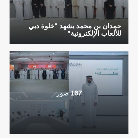
حمدان بن محمد يشهد "خلوة دبي
للألعاب الإلكترونية"
167 صور