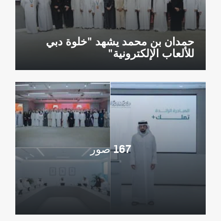
حمدان بن محمد يشهد "خلوة دبي
للألعاب الإلكترونية"
167 صور