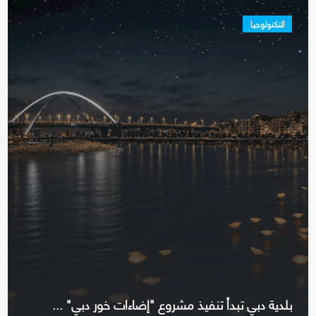
التكنولوجيا
بلدية دبي تبدأ تنفيذ مشروع "إضاءات خور دبي" ...