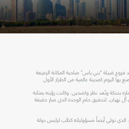
لى قبيلة "البوفلاسة" العريقة، أحد فروع قبيلة "بني ياس" صاحبة المكانة الرفيعة
تع بها اليوم كمدينة عالمية من الطراز الأول.
د بن سعيد آل مكتوم، رحمه الله، الذي حكم دبي خلال الفترة الممتدة من العام 1958 وحتى 1990، الإمارة بحنكة وبُعد نظر واضحين، وكانت رؤيته بمثابة
ن آل نهيان، لتحقيق حلم الوحدة الذي صار حقيقة
مكتوم بن راشد آل مكتوم، الذي تولى أيضاً مسؤولياته كنائب لرئيس دولة