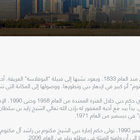
تتولى عائلة "آل مكتوم" مقاليد الحكم في إمارة دبي منذ العام 1833، ويعود نسّبها إ
توم" أثر كبير في ازدهار دبي وتطورها، ووصولها إلى المكانة التي تتم
قاد الشيخ راش
داً بيد مع أخيه المغفور له بإذن الله تعالي الشيخ زايد بن سلطا
في ديسمبر من العام 1971.
عقب وفاة الشيخ راشد بن سعيد آل مكتوم في نوفمبر 1990، تولى حكم إمارة دبي الشيخ 
ى أن وافته المنيّة في مطلع يناير من العام 2006.