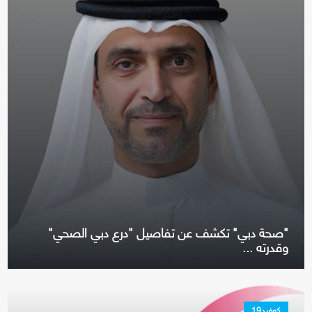
"صحة دبي" تكشف عن تفاصيل "درع دبي الصحي"
وقدرته ...
كوفيد19