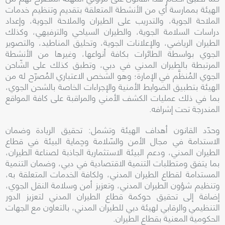
الهيئة بممارسة أي من الأنشطة المتعلقة بتقديم وتنظيم خدمات
الملاحة الجوية، والتدريب على الطيران والملاحة الجوية، وإعداد
دراسات السلامة الجوية، والطيران السياحي والترفيهي، وكذلك
الطيران الرياضي، والإعلانات الجوية، وتحليق المناطيد، والتصوير
الجوي بواسطة الطائرات بكافة أنواعها، وغيرها من الأنشطة
المرتبطة بالطيران المدني في دبي، وتطبق كذلك على الشّاحن
الجوي المُنظَّم في الإمارة؛ وهو
الشخص الاعتباري المُصرّح له من
الهيئة بتطبيق الضوابط الأمنية والإجراءات الخاصة بالشحن الجوي،
بما في ذلك عمليات الكشف الأمني والمراقبة على كافة المواقع
المندرجة تحت إشرافه
.
وحدّد القانون أهداف الهيئة وتشمل: تحقيق الريادة وضمان
الاستدامة في مجال الأمن والسّلامة وحِماية البيئة في قطاع
الطيران المدني، ودعم البيئة الاستثمارية الجاذبة لصناعة الطيران،
بما يتفق ومتطلبات التنمية الاقتصادية في دبي، وضمان التنمية
المستدامة لقطاع الطيران المدني، ولكافة الخدمات المتعلقة به،
وتنظيم شؤون الطيران المدني، وتعزيز أمن وسلامة النقل الجوي،
إضافة إلى تحقيق حوكمة قطاع الطيران المدني لتعزيز الدور
التنظيمي والرقابي لهيئة دبي للطيران المدني، بالتعاون مع الجهات
الحكومية المعنية بقطاع الطيران.