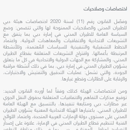
اختصاصات وصلاحيات
وفصّل القانون رقم (11) لسنة 2020 اختصاصات هيئة دبي
للطيران المدني والصلاحيات الممنوحة لها والتي تتضمن: وضع
السياسة العامة للطيران المدني في إمارة دبي بما يتفق مع
التشريعات الاتحادية والاتفاقيات والمعاهدات الدولية، واعتماد
الخطط التشغيلية والتنفيذية للسياسات المُعتمدة، وللأنشطة
المرتبطة بأعمالها، واقتراح التشريعات المتعلقة بقطاع الطيران
المدني، والمشاركة مع الجهات الدولية والاتحادية في كل ما يتعلق
بشؤون الطيران المدني في إمارة دبي، بما في ذلك أنشطة مراقبة
الجودة، والتي تشمل: عمليات التدقيق والتفتيش والاختبارات،
والرقابة على الطائرات وقطع غيارها.
ومن اختصاصات الهيئة كذلك وفقاً لما أورده القانون الجديد:
توقيع مذكرات التفاهم والاتفاقيات المتعلقة بحقوق النقل الجوي
عبر مطارات دبي ومتابعة تنفيذها، بالتنسيق مع الهيئة العامة
للطيران المدني،
باعتبارها الهيئة الاتحادية المعنية بشؤون الطيران
المدني على مستوى دولة الإمارات العربية المتحدة،
واعتماد اللوائح
الفنية لتنظيم قطاع الطيران المدني في الإمارة، علاوة على إصدار
التصاريح لمزاولي المهنة في دبي، بما في ذلك مناطق التطوير