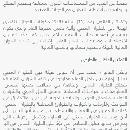
فضلاً عن العديد من الاختصاصات الأخرى المتعلقة بتنظيم القطاع
والرقابة على أنشطته بالتعاون مع الجهات المعنية.
وتضمّن القانون رقم (11) لسنة 2020 مكونات الجهاز التنفيذي
لهيئة دبي للطيران المدني وآلية تعيين مديرها العام والذي يكون
بمرسوم يُصدره صاحب السمو حاكم دبي، كما حدّد القانون
اختصاصات وصلاحيات المدير العام، إضافة إلى تحديد الموارد
المالية للهيئة وتنظيم حساباتها وسَنَتها المالية.
التمثيل الداخلي والخارجي
ونصّ القانون الجديد على أن تتولى هيئة دبي للطيران المدني
تمثيل إمارة دبي داخل الدولة وخارجها في كافة الشؤون المتعلقة
بقطاع الطيران المدني، وبخاصة في مجالات بعينها تتضمن:
المفاوضات والمباحثات المتعلقة بحقوق النقل الجوي والشؤون
الدولية، والمجال الجوي، والملاحة الجوية في دبي، والتحقيق في
الحوادث والأزمات والكوارث والطوارئ المتعلقة بالطيران المدني،
كذلك التحقيق في الأفعال والأنشطة التي من شأنها التأثير على
أمن وسلامة الطيران المدني في الإمارة، وتشمل
الإجراءات التي
يتم من خلالها تقليل المخاطر التي تؤثر على الطيران المدني في البر
أو الجو أو البحر، والإجراءات المُتخَذة في شأن المطارات والطائرات