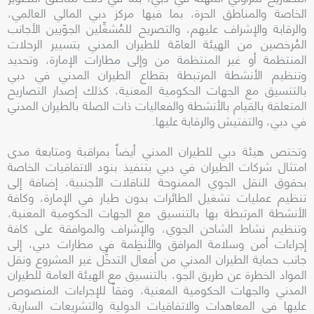
الخاصة والمناطق الحرة، بما فيها مركز دبي المالي العالمي،
والرقابة والإشراف عليهم، والتصريح للمُشغِّلين الجوّيين الأجانب
المُرخصين من الهيئة العامّة للطيران المدني بتسيير الرحلات
المنتظمة أو غير المنتظمة من وإلى مطارات الإمارة، و
تحديد
وتنظيم الأنشطة المرتبطة بقطاع الطيران المدني في دبي
بالتنسيق مع الجهات الحكومية المعنية، كذلك
إصدار التصاريح
المتعلقة بالقيام بالأنشطة والفعاليات ذات الصلة بالطيران المدني
في دبي، والتفتيش والرقابة عليها.
وتختص هيئة دبي للطيران المدني أيضاً بمراقبة ومتابعة مدى
امتثال شركات الطيران في دبي بتنفيذ بنود الاتفاقيات الخاصة
بحقوق النقل الجوي الممنوحة للناقلات الأجنبية، إضافة إلى
تنظيم عمليات تشغيل الطائرات بدون طيار في الإمارة، وكافة
الأنشطة المرتبطة بها بالتنسيق مع الجهات الحكومية المعنية،
و
تنظيم نشاط الشاحن الجوي، و
الإشراف والموافقة على كافة
إجراءات أمن وسلامة المرافق والأنظِمة في مطارات دبي
، إلى
جانب حماية الطيران المدني من أفعال التدخُّل غير المشروع ونقل
المواد الخطرة عن طريق الجو، بالتنسيق مع الهيئة العامة للطيران
المدني والجهات الحكومية المعنية، وفقاً للإجراءات المنصوص
عليها في المعاهدات والاتفاقيات الدولية والتشريعات السارية،