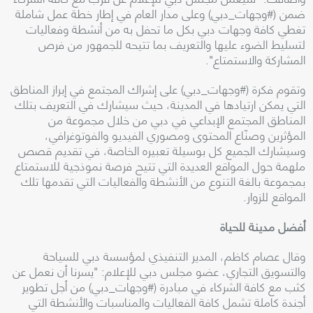
ضمن (#وجهات_دبي) وعلى مدار العام في إطار خطة عمل شاملة
تغطي كافة وجهات دبي بكل ما تحفل به من أنشطة وفعاليات
لتسليط الضوء عليها والتعريف بما تتيحه للجمهور من فرص
المشاركة والاستمتاع".
وتقوم فكرة (#وجهات_دبي) على إشراك المجتمع في إبراز المناطق
التي يمكن ارتيادها في المدينة، حيث سيشارك في التعريف بتلك
المناطق المجتمع الإبداعي في دبي من خلال مجموعة من
المؤثرين وصنّاع المحتوى ومصوري الفيديو والفوتوغرافي،
وسيشارك الجميع كل بوسيلة تعبيره الخاصة، في تقديم قصص
ملهمة حول المواقع العديدة التي تتيح فرصة نموذجية للاستمتاع
بمجموعة بالغة التنوع من الأنشطة والفعاليات التي تقدمها تلك
المواقع للزوار.
أفضل مدينة للحياة
وقال عصام كاظم، المدير التنفيذي لمؤسسة دبي للسياحة
والتسويق التجاري، عضو مجلس دبي للإعلام: "يسرنا أن نعمل عن
كثب مع كافة الشركاء في مبادرة (#وجهات_دبي) من أجل تطوير
أجندة كاملة تشمل كافة الفعاليات والمناسبات والأنشطة التي