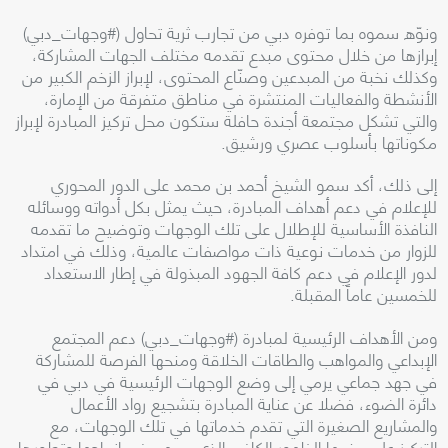
ونوّه سموه بما توفره دبي من تجارب ثرية تحاول (#وجهات_دبي)
إبرازها من خلال محتوى مبدع تقدمه مختلف الجهات المشاركة،
وكذلك نخبة من المبدعين وصنّاع المحتوى، لإبراز الزخم الكبير من
الأنشطة والفعاليات المنتشرة في مناطق متفرقة من الإمارة،
والتي تشكل مجتمعة أجندة حافلة ستكون محل تركيز المبادرة لإبراز
مكوناتها بأسلوب عصري ورشيق.
إلى ذلك، أكد سمو الشيخ أحمد بن محمد على الدور المحوري
للإعلام في دعم أهداف المبادرة، حيث يمثل بكل أدواته ووسائله
النافذة الأساسية للإطلال على تلك الوجهات وتوضيح ما تقدمه
للزوار من خدمات نوعية ذات مواصفات عالمية، وذلك في امتداد
لدور الإعلام في دعم كافة الجهود المبذولة في إطار الاستعداد
للخمسين عاماً المقبلة.
ومن الأهداف الرئيسية لمبادرة (#وجهات_دبي) دعم المجتمع
الإبداعي والمواهب والطاقات الخلاقة ومنحها الفرصة للمشاركة
في جهد جماعي يرمي إلى وضع الوجهات الرئيسية في دبي في
دائرة الضوء، فضلا عن عناية المبادرة بتشجيع رواد الأعمال
والمشاريع الصغيرة التي تقدم خدماتها في تلك الوجهات، مع
التركيز على منحها الظهور الكافي الذي يسهم في إنجاحها وتطورها