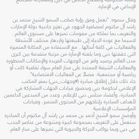
الإبداعي في الإمارة.
وقال سموه: "نعمل وفق رؤية صاحب السمو الشيخ محمد بن
راشد آل مكتوم لمضافرة الجهود في تعزيز جاذبية دولة الإمارات
والتعريف بما تملكه من مقومات تميزها على مستوى العالم..
لاسيما مع عودة الحياة إلى طبيعتها وازدهار مختلف الأنشطة
والفعاليات في كافة أنحائها.. مع الاستفادة من المكانة المتميزة
التي حققتها دبي وما بلغته الإمارة من مرتبة متقدمة بين كبرى
مدن العالم برصيد وافر من الوجهات الفريدة والإمكانات المتطورة
والفعاليات الشيقة الممتدة على مدار العام سواء ثقافية كانت أو
رياضية أو مجتمعية، فضلاً عن الفعاليات الاقتصادية".
جاء ذلك خلال إطلاق مبادرة (#وجهات_دبي) بمقر المكتب
الإعلامي لحكومة دبي وبحضور قيادات الجهات المشاركة في
المبادرة، وأعضاء مجلس دبي للإعلام، وعدد من المبدعين الداعمين
لأهداف المبادرة بإنتاجهم من المحتوى المتميز، وقيادات
المؤسسات الإعلامية.
وأوضح سمو الشيخ أحمد بن محمد بن راشد آل مكتوم أن المبادرة
ستعمل على التعريف بمجموعة كبيرة ومتنوعة من عناصر الجذب
في دبي وبما يواكب الحركة والحيوية التي تميزها على مدار العام.