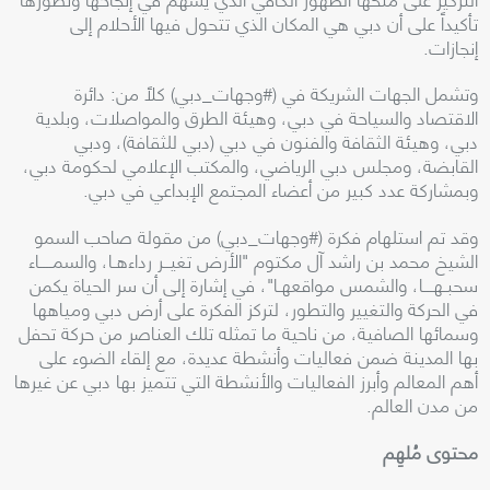
تأكيداً على أن دبي هي المكان الذي تتحول فيها الأحلام إلى
إنجازات.
وتشمل الجهات الشريكة في (#وجهات_دبي) كلاً من: دائرة
الاقتصاد والسياحة في دبي، وهيئة الطرق والمواصلات، وبلدية
دبي، وهيئة الثقافة والفنون في دبي (دبي للثقافة)، ودبي
القابضة، ومجلس دبي الرياضي، والمكتب الإعلامي لحكومة دبي،
وبمشاركة عدد كبير من أعضاء المجتمع الإبداعي في دبي.
وقد تم استلهام فكرة (#وجهات_دبي) من مقولة صاحب السمو
الشيخ محمد بن راشد آل مكتوم "الأرض تغيــر رداءهـا، والسمــــاء
سحبـهـــا، والشمس مواقعهـا"، في إشارة إلى أن سر الحياة يكمن
في الحركة والتغيير والتطور، لتركز الفكرة على أرض دبي ومياهها
وسمائها الصافية، من ناحية ما تمثله تلك العناصر من حركة تحفل
بها المدينة ضمن فعاليات وأنشطة عديدة، مع إلقاء الضوء على
أهم المعالم وأبرز الفعاليات والأنشطة التي تتميز بها دبي عن غيرها
من مدن العالم.
محتوى مُلهِم