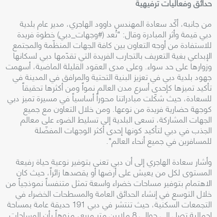
حدائق وفعاليات ترفيهية
من جانبه، أكّد سعادة المهندس داوود الهاجري، مدير عام بلدية
دبي قيمة وأثر المبادرة وقال: "تُعد (#وجهات_دبي) خطوة فريدة
للاستفادة من أوجه التعاون بين كافة الجهات المنظّمة والمجتمع
الإبداعي بغية التعريف بالتجارب الفريدة التي تقدّمها دبي لسكانها
وزوارها على حد سواء. وعلى مدى العقود القليلة الماضية، أسهمت
جهود بلدية دبي في تعزيز البنية التحتية والمرافق في المدينة في
تأكيد تميزها كإحدى أسرع مدن العالم نمواً ومن أكثرها تحقيقاً
للسعادة، حيث شكّلت مبادراتنا محوراً أساسياً في مسيرة تميز دبي
كوجهة حضارية فريدة من نوعها. ومن خلال التعاون مع جميع
الجهات المشاركة، تسعى البلدية إلى تسليط الضوء على معالم
الجذب في دبي لتأكيد كونها إحدى أكثر الوجهات المفضّلة
للمسافرين في جميع أنحاء العالم".
وأشار سعادة الهاجري إلى أن دبي تعنى بتوفير نوعية حياة رفيعة
المستوى لكل من يعيش على أرضها أو يقصدها زائراً، حيث كان
الاهتمام بتوفير مساحات خضراء واسعة تمثل متنفساً نموذجياً من
خلال التوسع في إنشاء الحدائق العامة والمسطحات الخضراء في
التجمعات السكنية، حيث تنتشر في دبي 191 حديقة عامة بمساحة
إجمالية تصل إلى حوالي 8 ملايين متر مربع، منوهاً بأن المساحات