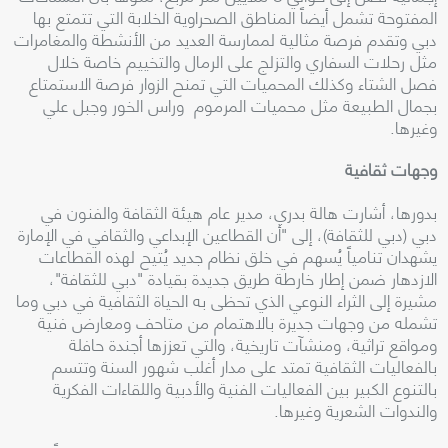
المفتوحة تشمل أيضاً المناطق الصحراوية الخلابة التي تتمتع بها
دبي وتقدم فرصة مثالية لممارسة العديد من الأنشطة والمغامرات
مثل رحلات السفاري والتزلج على الرمال والتخييم خاصة خلال
فصل الشتاء وكذلك المحميات التي تمنح الزوار فرصة الاستمتاع
بجمال الطبيعة مثل محميات المرموم وراس الخور وجبل علي
وغيرها.
وجهات ثقافية
بدورها، أشارت هالة بدري، مدير عام هيئة الثقافة والفنون في
دبي (دبي للثقافة)، إلى "أن القطاعين الإبداعي والثقافي في الإمارة
يشهدان تنامياً يُسهم في خلق نظام جديد يُتيح لهذه القطاعات
الازدهار ضمن إطار خارطة طريق جديدة بقيادة "دبي للثقافة"،
مشيرة إلى الثراء النوعي الذي تحظى به الحياة الثقافية في دبي وما
تشمله من وجهات جديرة بالاهتمام من متاحف ومعارض فنية
ومواقع تراثية، ومنشآت تاريخية، والتي تعززها أجندة حافلة
بالفعاليات الثقافية تمتد على مدار أغلب شهور السنة وتتسم
بالتنوع الكبير بين الفعاليات الفنية والأدبية واللقاءات الفكرية
والندوات الشعرية وغيرها.