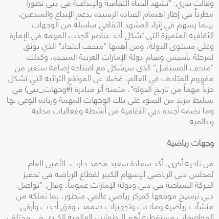
وقالت بدري: "تشهد الحياة الثقافية والإبداعية في دبي تطوراً
مطرداً في إطار اهتمام القيادة الرشيدة بدعم الإبداع والمبدعين،
بينما يسهم في إثراء المشهد الثقافي سلسلة من الوجهات
الثقافية المتميزة التي تشكل أحد عناصر الجذب المهمة في الإمارة
وعلى مستوى الدولة، ومن أهمها "متحف الاتحاد" الذي يوثق
لمرحلة تأسيس وقيام دولة الإمارات العربية المتحدة، وكذلك
"متحف المستقبل" الذي سيشكل مع افتتاحه إضافة ستغير من
مفهوم المتاحف في العالم، فضلا عن المواقع التراثية التي تشكل
جزءاً مهماً من تاريخ الدولة"، مثمنة أثر مبادرة (#وجهات_دبي) في
تسليط مزيد من الضوء على تلك الوجهات المهمة وزيادة الوعي بها
وما تضمه أجندة دبي الثقافية من أنشطة وفعاليات محلية
وعالمية.
وجهات رياضية
من ناحية أخرى، أكد سعادة سعيد محمد حارب، الأمين العام
لمجلس دبي الرياضي الإسهام الكبير لقطاع الرياضة في تحفيز
الحركة السياحية في دبي ودولة الإمارات عموماً، وقال: "تواصل
دبي ترسيخ موقعها كمركز رياضي عالمي متطور، بما تملكه من
منشآت رياضية وملاعب وتجهيزات صممت وفق أحدث وأرقى
المواصفات مستقطبة أهم البطولات العالمية الكبرى في مختلف