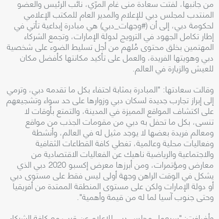
من جانبها، لفتت سعادة منى غام المرّي، نائب الرئيس والعضو
المنتدب لمجلس دبي للإعلام والمدير العام للمكتب الإعلامي
لحكومة دبي، إلى أن (#وجهات_دبي) هي مبادرة إبداعية تأتي في
إطار تكامل الجهود في الترويج لدولة الإمارات، وتجمع الشركاء
المهتمين بخلق محتوى مُلهم من أجل تسليط الضوء على شخصية
دبي وهويتها الفريدة، والعمل على تأكيد مكانتها كأفضل مكان
للعيش والزيارة في العالم.
وقالت سعادتها: "المبادرة بمثابة احتفاء بكل ما تقدمه دبي، وترمي
إلى إبراز تجارب جديدة لسكان دبي وزوارها على حد سواء وتشجيعهم
على اكتشاف المواقع المميزة في المدينة، والتمتع بأوقات لا
تنسى، بكل ما تحفل به دبي من مقومات الجذب من مواقع
ومعالم فريدة بعضها لا يوجد مثيل له في العالم، وأنشطة
وفعاليات محلية وعالمية، تغطي كافة القطاعات الثقافية
والاجتماعية والرياضية ناهيك عن الفعاليات الاقتصادية من
معارض ومؤتمرات، ومن أبرزها معرض إكسبو 2020 دبي الذي
يشكل في الوقت الراهن وجهة أولى ليس فقط على مستوى دبي
أو دولة الإمارات ولكن على مستوى المنطقة الممتدة من أفريقيا
وحتى جنوب آسيا لما له من قيمة وأهمية".
وأضافت: "سيعمل مجلس دبي للإعلام عن قرب مع كافة الشركاء