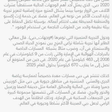
2020 دبي، الذي يمثل أحد أهم الوجهات الحالية مستقطباً عشرات
الآلاف من الزوار يومياً بينما يشكل المترو ميزة إضافية لتعزيز تجربة
زيارة الحدث الأكبر من نوعه في العالم، فضلا عن خدمة إرث إكسبو
والمنطقة المحيطة عقب اختتام أعماله، بوسيلة تكفل الحفاظ على
بيئة نظيفة والحد من الملوثات الناجمة عن استخدام الوقود ".
وحول التجربة المتميزة التي توفرها (#وجهات_دبي)، قال معالي
الطاير أنها تجربة شاملة تراعي المزج بين نموذج الحياة الصحي
والاستمتاع في آن، وضرب مثالاً بشبكة المسارات الخاصة
بالدراجات الهوائية في الإمارة والتي زادت من 9 كيلومترات في عام
2006 إلى 463 كيلومتراً في عام 2020، في حين من المتوقع أن
تصل إلى ما يقارب 670 كيلومتراً بحلول العام 2025.
كذلك تنتشر في دبي مسارات معدة خصيصاً لممارسة رياضة
الجري والمشي المنتشرة في مناطق حيوية في دبي مثل كورنيش
جميرا وقناة دبي المائية والحدائق العامة مثل حديقة الصفا وزعبيل
والخور والبرج، فضلا عن المسارات التي تتضمنها مجموعة كبيرة
من التجمعات السكنية في الإمارة، وذلك انطلاقاً من الهدف
الرامي لجعل دبي المدينة الأكثر نشاطا وحيوية في العالم.