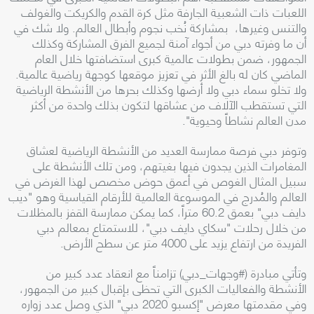
اللعبات ذات الشعبية الجارفة مثل كرة القدم والكريكت والغولف
والتنس وغيرها، بمشاركة نُخب نجوم وأبطال العالم. ولا شك في
أن ما وفرته دبي من أجواء آمنة لجميع الفرق المشاركة وكذلك
الجمهور، ضمن بطولات عالمية كبرى استضافتها خلال العام
الماضي كان له بالغ الأثر في تعزيز موقعها كوجهة رياضية عالمية.
ولا تخلو سماء دبي ولا أرضها وكذلك بحرها من الأنشطة الرياضية
التي تستقطب الآلاف من عشاقها لتكون بذلك واحدة من أكثر
مدن العالم نشاطاً وحيوية".
وتوفر دبي فرصة ممارسة العديد من الأنشطة الرياضية لعشاق
المغامرات الذين يجدون فيها بغيتهم، ومن تلك الأنشطة على
سبيل المثال الغوص في أعمق حوض مخصص لهذا الغرض في
العالم والمُدرج في الموسوعة العالمية للأرقام القياسية وهو "ديب
دايف دبي" بعمق 60.2 متراً، كما يمكن ممارسة القفز بالمظلات
من خلال رحلات "سكاي دايف دبي"، للاستمتاع بمعالم دبي
الفريدة من ارتفاع يزيد على 4000 متر عن سطح الأرض.
وتأتي مبادرة (#وجهات_دبي) تزامناً مع انعقاد عدد كبير من
الأنشطة والفعاليات الكبرى التي تحظى بإقبال كبير من الجمهور،
وفي مقدمتها معرض "إكسبو 2020 دبي" الذي وصل عدد زواره