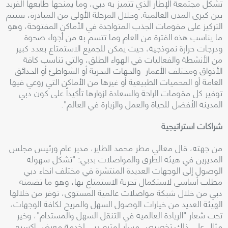
تشكل مجتمعة الإطار الذي تتميز به دبي، وما يمنحها طابعها الفريد
بين كبرى المدن العالمية. وخلال المرحلة الأولى من المبادرة، سيتم
التركيز على مقومات الجذب المتواجدة في الأماكن المفتوحة، وهو
ما يناسب هذه الفترة من العام وما تتسم به من أجواء صحوة
ودرجات حرارة نموذجية، حيث يمكن للجميع الاستمتاع بعدد كبير
من الأنشطة والفعاليات في الهواء الطلق، والتي تناسب كافة
الأذواق ومختلف الأعمار والجهات البحرية أو الشواطئ أو الحدائق
العامة أو المحميات الطبيعية أو غيرها من الأماكن التي روعي فيها
توفير كل مقومات الراحة والسعادة لزوارها تأكيداً على كون دبي
المدينة الأفضل للحياة والعمل والزيارة في العالم".
شراكات استراتيجية
من جهته، قال معالي مطر محمد الطاير، مدير عام ورئيس مجلس
المديرين في هيئة الطرق والمواصلات بدبي: "تشكل سهولة
الوصول إلى الوجهات العديدة المنتشرة في مختلف انحاء دبي
مطلب أساسي لاستكمال تجربة الاستمتاع بها، وهو ما تضمنه
دبي من خلال شبكة مواصلات عالمية المستوى، توفر من خلالها
الهيئة العديد من خيارات الوصول السهل والمريح لكافة الوجهات،
تحت شعار "الريادة العالمية في التنقل السهل والمستدام"، وخير
مثال على ذلك تخصيص مسار لمترو دبي لخدمة معرض إكسبو