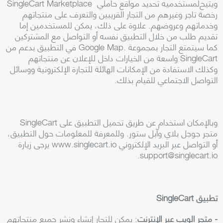
ويتيح
لمستخدميه تحديد مواقع حاملي
SingleCart Marketplace
رخصة تاجر وغيرهم من التجار القريبين والتعرف على منتجاتهم
وخدماتهم وعروضهم. علاوة على ذلك، يمكن للمستخدمين إما
تقديم طلب من خلال التطبيق نفسه أو التواصل مع المشتركين
كما سيتمتع التجار بمجموعة
Google Map.
في التطبيق بدعم من
SingleCart
واسعة من الخيارات داخل
للإعلان عن منتجاتهم
وكذلك الاستفادة من الإمكانات الهائلة للتجارة الإلكترونية ووسائل
التواصل الاجتماعي للقيام بذلك
.
وبالإمكان استخدام
SingleCart
عن طريق تحميل التطبيق على
متجر جوجل بلاي وآبل ستور. وللمعرفة للمعلومات حول التطبيق،
أو التواصل عبر البريد الإلكتروني
www.singlecart.io
يرجى زيارة
support@singlecart.io.
تطبيق
SingleCart
- متجر الويب عبر الإنترنت
: يمكن للتجار إنشاء ونشر جميع منتجاتهم