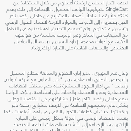
ليدعم التجار المحليين لرقمنة أعمالهم من خلال الاستفادة من
SingleCart
تكنولوجيا الهاتف المحمول، بالإضافة إلى ذلك يقدم
POS
حلاً رقمياً شاملاً لأصحاب المشاريع من حاملي رخصة تاجر
الذين يفتقرون إلى الأدوات والموارد اللازمة لاعتماد التحول الرقمي
وتسويق منتجاتهم. وتم تصميم التطبيق لمساعدتهم في التعامل
مع المبيعات في المتاجر وعبر الإنترنت بسلاسة من هواتفهم
الذكية، مع أدوات مدمجة لإدارة التسويق عبر وسائل التواصل
الاجتماعي والمبيعات القائمة على التجارة الإلكترونية
.
وقال عمر المهيري، مدير إدارة التطوير والمتابعة بقطاع التسجيل
والترخيص التجاري باقتصادية دبي: "يأتي التعاون مع شركة ’جولدن
راديانت ‘ في إطار الجهود المستمرة تجاه دعم مختلف القطاعات
الاقتصادية وتعزيز الاقتصاد والحفاظ على استدامته، وتؤكد التزامنا
بدعم حاملي رخصة التاجر وتعزيز مشاركتهم في الاقتصاد الوطني
بشكل عام. وستسهم الاتفاقية في الارتقاء بمشاريع رخصة تاجر
ورقمنتها، حيث أن خطوات التحول الرقمي من أهم الأولويات، كما
يعتمد الاقتصاد الرقمي في الدولة بشكل رئيسي على التجارة
الإلكترونية، بالإضافة إلى الأنشطة والخدمات التابعة للاقتصاد
الرقمي ذات التأثير المباشر في زيادة الأرباح مثل الذكاء الاصطناعي،