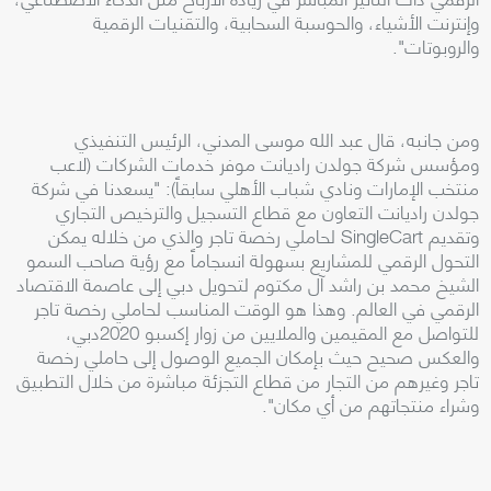
وإنترنت الأشياء، والحوسبة السحابية، والتقنيات الرقمية
والروبوتات
".
ومن جانبه، قال عبد الله موسى المدني، الرئيس التنفيذي
ومؤسس شركة جولدن راديانت موفر خدمات الشركات (لاعب
منتخب الإمارات ونادي شباب الأهلي سابقاً): "يسعدنا في شركة
جولدن راديانت التعاون مع قطاع التسجيل والترخيص التجاري
وتقديم
SingleCart
لحاملي رخصة تاجر والذي من خلاله يمكن
التحول الرقمي للمشاريع بسهولة انسجاماً مع رؤية صاحب السمو
الشيخ محمد بن راشد آل مكتوم لتحويل دبي إلى عاصمة الاقتصاد
الرقمي في العالم. وهذا هو الوقت المناسب لحاملي رخصة تاجر
للتواصل مع المقيمين والملايين من زوار إكسبو 2020دبي،
والعكس صحيح حيث بإمكان الجميع الوصول إلى حاملي رخصة
تاجر وغيرهم من التجار من قطاع التجزئة مباشرة من خلال التطبيق
وشراء منتجاتهم من أي مكان
".