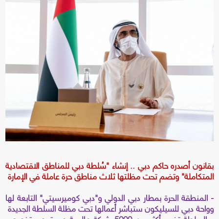
بقانون أصدره حاكم دبي .. إنشاء "سُلطة دبي للمناطق الاقتصادية
المتكاملة" وتضم تحت مظلتها ثلاث مناطق حرة عاملة في الإمارة
- المنطقة الحرة بمطار دبي الدولي و"دبي كوميرسيتي" التابعة لها
وواحة دبي للسيليكون ستباشر أعمالها تحت مظلة السلطة الجديدة
- السلطة تضم أكثر من 5000 شركة عالمية ومجتمع متخصص