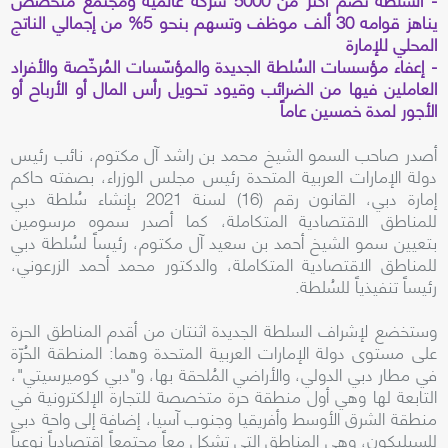
يناهز قوامه 30 ألف موظف وتسهم بنحو 5% من إجمالي الناتج
المحلي للإمارة
- إعفاء مؤسسات السُلطة الجديدة والمؤسّسات المُرخّصة والأفراد
العاملين فيها من الضرائب وقيود تحويل رأس المال أو الأرباح أو
الأجور لمدة خمسين عاماً
أصدر صاحب السمو الشيخ محمد بن راشد آل مكتوم، نائب رئيس
دولة الإمارات العربية المتحدة رئيس مجلس الوزراء، بصفته حاكم
إمارة دبي، القانون رقم (16) لسنة 2021 بإنشاء سُلطة دبي
للمناطق الاقتصادية المتكاملة، كما أصدر سموه مرسومين
بتعيين سمو الشيخ أحمد بن سعيد آل مكتوم، رئيساً لسُلطة دبي
للمناطق الاقتصادية المتكاملة، والدكتور محمد أحمد الزرعوني،
رئيساً تنفيذياً للسُلطة.
وستخضع لإشراف السلطة الجديدة اثنتان من أقدم المناطق الحرة
على مستوى دولة الإمارات العربية المتحدة وهما: المنطقة الحُرّة
في مطار دبي الدولي، والأراضي المُلحقة بها، و"دبي كوميرسيتي"،
التابعة لها وهي أول منطقة حرة متخصصة للتجارة الإلكترونية في
منطقة الشرق الأوسط وأفريقيا وجنوب آسيا، إضافة إلى واحة دبي
للسيليكون، وهي المناطق التي تشكل معاً مجتمعاً اقتصادياً نوعياً