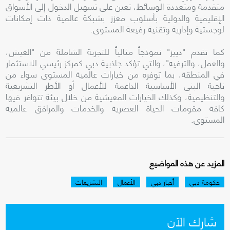
متقدمة ومتعددة الوسائط، تعين على تسهيل الدخول إلى الأسواق
الإقليمية والدولية بأسلوب معزز بشبكة عالمية ذات إمكانات
لوجستية وإدارية وتقنية رفيعة المستوى.
كما تقدم "دييز" نموذجاً مثالياً للتجربة الشاملة من "العيش،
والعمل، والترفيه"، والتي تؤكد جاذبية دبي كمركز رئيسي للاستثمار
في المنطقة، بما توفره من خيارات عالمية المستوى سواء من
ناحية البنى الأساسية الداعمة للأعمال أو الأطر التشريعية
والتنظيمية، وكذلك الخيارات المعيشية من خلال بيئة تتوافر فيها
كافة مقومات الحياة العصرية والخدمات والمرافق عالمية
المستوى.
المزيد عن هذه المواضيع
حكومة دبي
أخبار دبي
الأعمال
التشريعات
شارك الآن