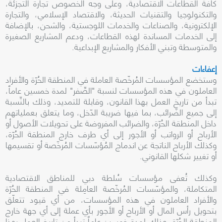
كافة القطاعات الاقتصادية، وعلى وجه الخصوص تجارة التجزئة،
والتكنولوجيا والتقنيات الحديثة، والاقتصاد الإسلامي، والتجارة
الإلكترونية، والصناعات والخدمات اللوجستية، والشحن، بالإضافة
إلى الخدمات المساندة لهذه القطاعات، ودعم المشاريع الصغيرة
والمتوسطة وتبني الأفكار والمشاريع الإبداعية.
إعفاءات
وستخضع المؤسسات المُرخّصة العاملة في المنطقة الحُرّة والأفراد
العاملون في هذه المؤسسات لنسبة "الصِّفر" لمدة خمسين عاماً،
تبدأ من تاريخ العمل بهذا القانون، وقابلة للتمديد، وذلك بالنِّسبة
إلى جميع الضّرائب، بما فيها ضريبة الدّخل، وما يتعلق بعملياتهم
داخل المنطقة الحُرّة، والضرائب المفروضة على تحويلات الأصول أو
الأرباح أو الرواتب أو الأجور إلى أي طرف خارج المنطقة الحُرّة،
وكذلك الأرباح الناتجة عن اندماج المُؤسّسات المُرخّصة أو تقسيمها
أو تغيير شكلها القانوني.
وكذلك تُعفى مؤسسات سُلطة دبي للمناطق الاقتصادية
المتكاملة، والمؤسّسات المُرخّصة العامِلة في المنطقة الحُرّة
والأفراد العاملون في هذه المؤسسات، من أي قيود تتعلّق
بتحويل رأس المال أو الأرباح أو الأجور بأي عملة إلى أي جهة خارج
المنطقة الحُرّة، وذلك لمدة خمسين عاماً تبدأ من تاريخ العمل بهذا