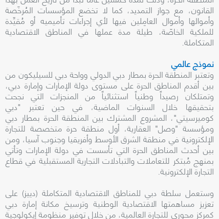
القانون، مع جواز التمديد، كما لا تخضع المؤسسات المُرخّصة
وأموالها وأموال العامِلين فيها لأي إجراءات تأميميه أو مُقيِّدة
للملكية الخاصّة، طيلة مدة عملها في المناطق الاقتصادية
المتكاملة.
نموذج عالمي
وتعتبر المنطقة الحرة بمطار دبي الدولي وواحة دبي للسيليكون من
بين أقدم المناطق الحرة على مستوى دولة الإمارات وإمارة دبي،
وتمتلكان رصيداً وطنياً استثنائياً من المنجزات التي نجحت
بتحقيقها خلال السنوات الماضية، في حين تعتبر "دبي
كوميرسيتي"، المشروع المشترك بين المنطقة الحرة بمطار دبي
ومؤسسة "وصل" العقارية، أول منطقة حرة متخصصة للتجارة
الإلكترونية في منطقة الشرق الأوسط وأفريقيا وجنوب آسيا، ومن
بين أحدث المناطق الحرة التي تأسست في دولة الإمارات وتأتي
بمنهج مُبتكر للتعاملات والتبادلات التجارية المستقبلية في قطاع
التجارة الإلكترونية.
وستعمل سلطة دبي للمناطق الاقتصادية المتكاملة (دييز) على
تعزيز مساهمتها الاقتصادية الوطنية وترسيخ مكانة إمارة دبي
كمركز محوري للتجارة العالمية، من خلال توفير منظومة إيكولوجية