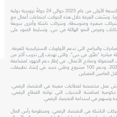
ونظمت غرفة دبي للاقتصاد الرقمي خلال الأشهر التسعة الأولى من عام 2023 حوالي 24 جولةً ترويجية دولية
ا، ونسّقت الغرفة خلال هذه الجولات اجتماعات أعمال مع
 وشركات صغيرة ومتوسطة، وشركات ناشئة وأخرى سريعة
كانات وفرص النمو الهائلة في دبي، وتسليط الضوء على
درات والبرامج التي تدعم الأولويات الاستراتيجية للغرفة،
لة مبادرة "طبِّق في دبي"، والتي تهدف إلى تدريب أكثر من
تف المحمولة ونماذج الأعمال، في إطار دعم الجهود لمضاعفة
عدد مطوري التطبيقات ثلاث مرات بحلول عام 2025، ودعم 100 مشروع وطني جديد في إنشاء تطبيقات
ال العامين المقبلين.
رش عمل مخصصة لقطاعات معينة في الاقتصاد الرقمي،
 خاصة بمشاركة أكثر من 20 جهة حكومية لمناقشة التحديات التي تواجه القطاع الرقمي،
ة وتسهم في استدامة الاقتصاد الرقمي.
ات الناشئة في الاقتصاد الرقمي، ومنظومة رأس المال
بي، واستضافت وفداً من 21 شركة ناشئة فلسطينية في اجتماعات ثنائية لتوفيق مصالح الأعمال