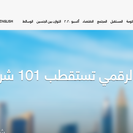
كومة
المستقبل
المجتمع
الاقتصاد
أكسبو ٢٠٢٠
التوازن بين الجنسين
الوسائط
ENGLISH
غرفة دبي ل
شا