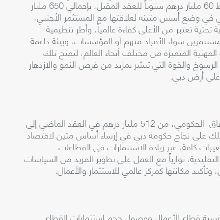
32 مليار درهم سنوياً في العقد الماضي إلى متوسط 60 مليار درهم سنوياً للعقد المقبل، بإجمالي 650 مليار
 في وضع أسس متينة لعلاقتها مع المستثمر الأجنبي،
 تحتية تعتبر من الأعلى كفاءة عالمياً، وأطر تنظيمية
مستثمرين سواء الأفراد منهم أو المؤسسات، وبيئة داعمة
 المهنية المتميزة من مختلف أنحاء العالم، لتمنح تلك
الرسوخ والقوة التي تبشر بمزيد من فرص النمو والازدهار
 على أرض دبي.
وتسعى مستهدفات أجندة دبي 2033 إلى زيادة الانفاق الحكومي، من 512 مليار درهم في العقد الماضي إلى
ق ذلك على نجاح حكومة دبي في إرساء أساس متين لاقتصاد
متغيرات كافة، عبر زيادة الاستثمارات في القطاعات
التقليدية، توازياً مع العمل على تطوير المزيد من السياسات
، وتأكيد مكانتها كمركز عالمي للاستثمار والأعمال.
فسية قطاع الأعمال ووصول حجم استثمارات القطاع