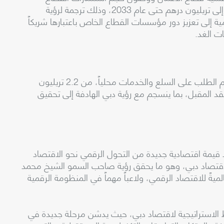
الخاص في المشاريع التطويرية من 790 مليار درهم إلى تريليون درهم حتى عام 2033، وذلك ترجمة لرؤية
 إلى تعزيز دور مؤسسات القطاع الخاص باعتبارها شريكاً
ت الغد.
وتشمل مستهدفات أجندة دبي الاقتصادية زيادة حجم الطلب على السلع والخدمات محلياً، من 2.2 تريليون
 3 تريليونات درهم للعقد المقبل، بما ينسجم مع رؤية دبي الهادفة إلى تحقيق
قيمة اقتصادية جديدة من التحول الرقمي نحو الاقتصاد
اً سيضيفها لاقتصاد دبي، وهو ما يحقق رؤية صاحب السمو الشيخ محمد
يةً للاقتصاد الرقمي، ولاعباً مهماً في المنظومة الرقمية
 الاستراتيجية لاقتصاد دبي، حيث يدشن مرحلة جديدة في