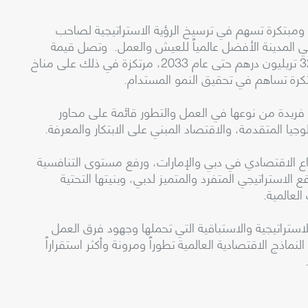
 ومبتكرة تسهم في ترسيخ الرؤية الاستراتيجية لصاحب
 المدينة الأفضل عالمياً للعيش والعمل. وتصل قيمة
المستهدفات الإجمالية لأجندة دبي الاقتصادية إلى 32 تريليون درهم حتى عام 2033، مرتكزة في ذلك على مناخ
تكرة تساهم في تحقيق النمو المستدام.
ادية D33 إلى تقديم تجربة فريدة من نوعها في العمل والتطور قائمة على محاور
جيا المتقدمة، والاقتصاد المبني على الابتكار والمعرفة.
اع الاقتصادي في دبي والإمارات، ورفع مستوى التنافسية
 الاستراتيجي المتفرد والمتميز لدبي، وبنيتها التحتية
لعالمية.
استراتيجية والاستباقية التي تحملها وجهود فرق العمل
لنماذج الاقتصادية العالمية تطوراً ومرونة وأكثر استقراراً