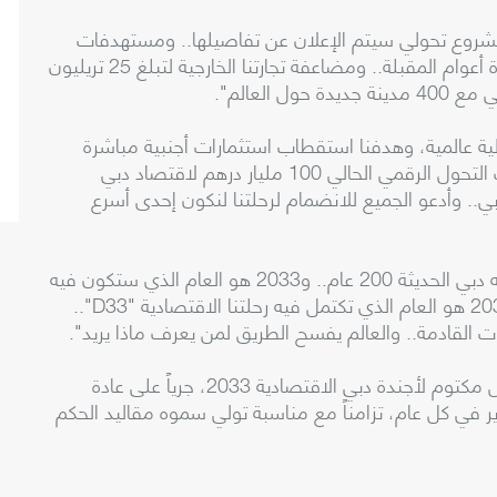
 سموه أن: "أجندة دبي الاقتصادية تضم 100 مشروع تحولي سيتم الإعلان عن تفاصيلها.. ومستهدفات
اقتصادية إجمالية تبلغ 32 تريليون درهم خلال العشرة أعوام المقبلة.. ومضاعفة تجارتنا الخارجية لتبلغ 25 تريليون
العالم".
دبي ستكون ضمن أهم ٤ مراكز مالية عالمية، وهدفنا استقطاب استثمارات أجنبية مباشرة
تتجاوز 650 مليار درهم خلال 10 سنوات، وسيضيف التحول الرقمي الحالي 100 مليار درهم لاقتصاد دبي
ن 300 ألف مستثمر في دبي.. وأدعو الجميع للانضمام لرحلتنا لنكون إحدى أسرع
وأشار سموه إلى أن "2033 هو العام الذي تكمل فيه دبي الحديثة 200 عام.. و2033 هو العام الذي ستكون فيه
دبي بإذن الله المركز الاقتصادي العالمي الأهم.. و2033 هو العام الذي تكتمل فيه رحلتنا الاقتصادية "D33"..
القادمة.. والعالم يفسح الطريق لمن يعرف ماذا يريد".
ويأتي إطلاق صاحب السمو الشيخ محمد بن راشد آل مكتوم لأجندة دبي الاقتصادية 2033، جرياً على عادة
 في كل عام، تزامناً مع مناسبة تولي سموه مقاليد الحكم