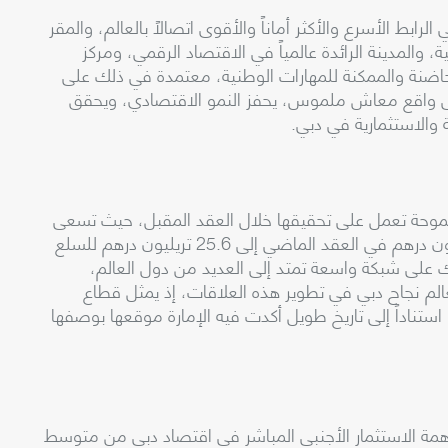
دية D33 إلى أن تكون دبي الرابط الأسرع والأكثر أماناً والأقوى اتصالاً بالعالم، والمقر
ة، والمدينة الرائدة عالمياً في الاقتصاد الرقمي، ومركز
ة الحاضنة والممكنة للمهارات الوطنية، معتمدة في ذلك على
لى واقع معاش ملموس، يحفز النمو الاقتصادي، ويحقق
 والاستثمارية في دبي.
تصادية D33، مستهدفات طموحة تعمل على تحقيقها خلال العقد المقبل، حيث تسعى
إلى رفع إجمالي حجم التجارة الخارجية من 14.2 تريليون درهم في العقد الماضي إلى 25.6 تريليون درهم للسلع
 على شبكة واسعة تمتد إلى العديد من دول العالم،
عالم نجاح دبي في تطوير هذه العلاقات، إذ يمثل قطاع
، استناداً إلى تاريخ طويل أكدت فيه الإمارة موقعها بوصفها
ت أجندة دبي 2033، رفع مساهمة الاستثمار الأجنبي المباشر في اقتصاد دبي من متوسط