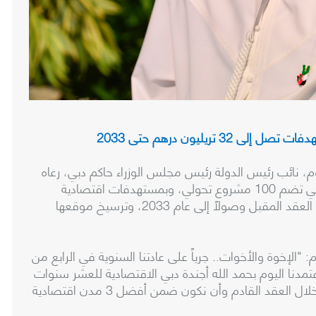
تريليون درهم حتى 2033
نائب رئيس الدولة رئيس مجلس الوزراء حاكم دبي، رعاه
الله، اليوم (الأربعاء) أجندة دبي الاقتصادية D33، والتي تضم 100 مشروع تحولي، وبمستهدفات اقتصادية
طموحة تسعى إلى مضاعفة حجم اقتصاد دبي خلال العقد المقبل وصولاً إلى عام 2033، وترسيخ موقعها
لإخوة والأخوات.. جرياً على عادتنا السنوية في الرابع من
عتمدنا اليوم بحمد الله أجندة دبي الاقتصادية للعشر سنوات
القادمة "D33".. هدفنا مضاعفة حجم اقتصاد دبي خلال العقد القادم وأن نكون ضمن أفضل 3 مدن اقتصادية