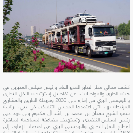
كشف معالي مطر الطاير المدير العام ورئيس مجلس المديرين في
هيئة الطرق والمواصلات، عن تفاصيل إستراتيجية النقل التجاري
واللوجستي البري في إمارة دبي 2030 وخريطة الطريق والمشاريع
المرتبطة بها، التي اعتمدها المجلس التنفيذي في دبي، برئاسة
سمو الشيخ حمدان بن محمد بن راشد آل مكتوم ولي عهد دبي
رئيس المجلس التنفيذي، وتستهدف مضاعفة المساهمة المباشرة
لقطاع النقل التجاري واللوجستي البري في اقتصاد الإمارة، إلى
16.8 مليار درهم، ورفع نسبة تبنّي التكنولوجيا في البنية التحتية