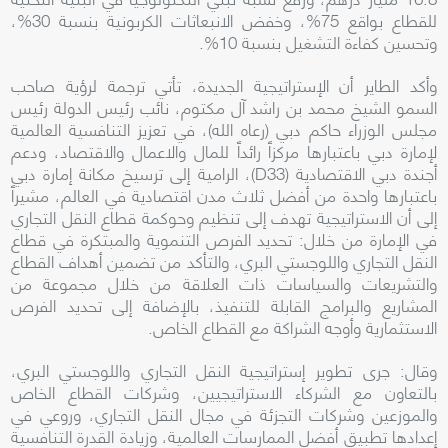
للقطاع بواقع 75%، وخفض الانبعاثات الكربونية بنسبة 30%،
وتحسين كفاءة التشغيل بنسبة 10%.
وأكد الطاير أن الإستراتيجية الجديدة، تأتي ترجمة لرؤية صاحب
السمو الشيخ محمد بن راشد آل مكتوم، نائب رئيس الدولة رئيس
مجلس الوزراء حاكم دبي (رعاه الله)، في تعزيز التنافسية العالمية
لإمارة دبي باعتبارها مركزاً رائداً للمال والاعمال والاقتصاد، ودعم
أجندة دبي الاقتصادية (D33)، الرامية إلى ترسيخ مكانة إمارة دبي
باعتبارها واحدة من أفضل ثلاث مدن اقتصادية في العالم، مشيراً
إلى أن الاستراتيجية تهدف إلى تنظيم وحوكمة قطاع النقل التجاري
في الإمارة من خلال: تحديد الفرص التنموية والمبتكرة في قطاع
النقل التجاري واللوجستي البري، والتأكد من تضمين أهداف القطاع
والتشريعات والسياسات ذات العلاقة من خلال مجموعة من
المشاريع والبرامج القابلة للتنفيذ، بالإضافة إلى تحديد الفرص
الاستثمارية وأوجه الشراكة مع القطاع الخاص.
وقال: جرى تطوير إستراتيجية النقل التجاري واللوجستي البري،
بالتعاون مع الشركاء الاستراتيجيين، وشركات القطاع الخاص
والموزعين وشركات التجزئة في مجال النقل التجاري، وروعي في
إعدادها تطبيق أفضل الممارسات العالمية، وزيادة القدرة التنافسية