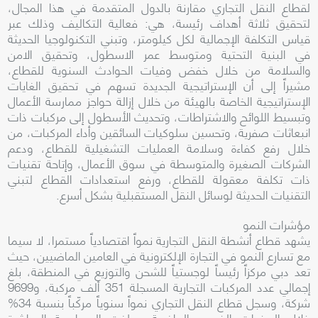
لقطاع النقل التجاري مقارنة بالدول المتقدمة في هذا المجال،
لتحقيق ثلاثة أهداف رئيسة، هي: فعالية التكاليف وذلك عبر
قياس التكلفة الإجمالية لكل كيلومتر، وتبني التكنولوجيا الحديثة
في البنية التحتية ومتوسط عمر الاسطول، وتحقيق الامن
والسلامة من خلال خفض وفيات الحوادث السنوية للقطاع،
مشيراً إلى أن الإستراتيجية الجديدة تسهم في تحقيق الغايات
الإستراتيجية الخاصة بالهيئة من خلال إزالة حواجز ممارسة الأعمال
وتبسيط اللوائح والاشتراطات، وتحديث الأسطول إلى مركبات ذات
انبعاثات صفرية، وتحسين سلوكيات السائقين وأداء المركبات، من
خلال رفع كفاءة وسلامة العمليات التشغيلية للقطاع، ودعم
الشركات الصغيرة والمتوسطة في سوق الأعمال، وإتاحة تقنيات
ذات تكلفة معقولة للقطاع، ورفع استعدادات القطاع لتبني
التقنيات الحديثة لوسائل النقل المستقبلية بشكل أسرع.
مؤشرات النمو
يشهد قطاع أنشطة النقل التجارية نمواً اقتصادياً مستمرا، لا سيما
مع تسارع النمو في التجارة الإلكترونية في العامين الماضيين، حيث
تعد دبي مركزاً رئيساً لوجستياً للشحن والتوزيع في المنطقة، بلغ
إجمالي عدد المركبات التجارية المسجلة 351 ألف مركبة، و9699
شركة، وسجل قطاع النقل التجاري نمواً سنوياً مركّباً بنسبة 34%
خلال السنوات الخمس الماضية، وبلغت المساهمة المباشرة