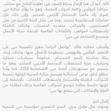
الله. كما أن هذا الإنجاز يسلط الضوء على تعاوننا الناجح مع مختلف
شركائنا الدوليين وكافة الجهات المعنية، وهو ما يؤكد مكانة دبي
كمركز رائد عالمياً للاستثمار الأجنبي المباشر. وإلى ذلك فإن
مبادراتنا الاستراتيجية تتجسد دوما من خلال الثقة الكبيرة من قبل
المستثمرين والشركات متعددة الجنسيات وكذلك الناشئة
واستقطاب المواهب والكفاءات العالمية للارتقاء ببيئة الأعمال
وتشجيع الاستثمار في دبي".
وأضاف معاليه قائلا: "نواصل التزامنا بتعزيز تنافسية دبي على
الصعيد العالمي والنهوض بمنظومة الأعمال فيها. وكذلك إيجاد
بيئة مناسبة للنمو المستدام، مدعومةً بسياسات مبتكرة
ومبادرات مرنة لاستقطاب الاستثمار الأجنبي المباشر، وهو ما
ينسجم مع مستهدفات أجندة دبي الاقتصادية D33، كما وأننا
نتطلع لخلق فرص استثنائية وترسيخ مكانة المدينة كوجهة رئيسية
للشركات الناشئة والاستثمار واستقطاب الكفاءات، بالإضافة إلى
كونها حاضنةً مثالية لتوسع الشركات العالمية وذلك انطلاقا من
المزايا والإمكانات التي تتمتع بها دبي".
إقبال كبير
وبدوره، قال هادي بدري، المدير التنفيذي لمؤسسة دبي للتنمية