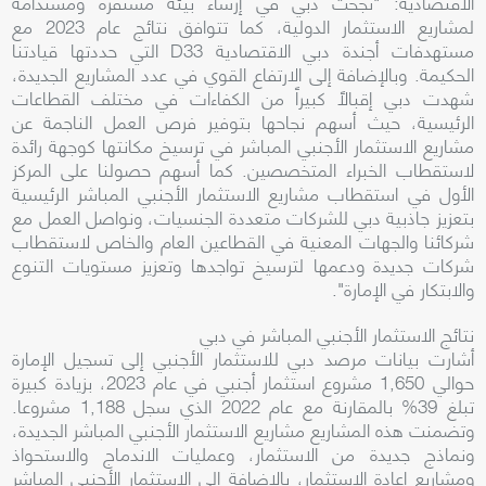
الاقتصادية: "نجحت دبي في إرساء بيئة مستقرة ومستدامة
لمشاريع الاستثمار الدولية، كما تتوافق نتائج عام 2023 مع
مستهدفات أجندة دبي الاقتصادية D33 التي حددتها قيادتنا
الحكيمة. وبالإضافة إلى الارتفاع القوي في عدد المشاريع الجديدة،
شهدت دبي إقبالاً كبيراً من الكفاءات في مختلف القطاعات
الرئيسية، حيث أسهم نجاحها بتوفير فرص العمل الناجمة عن
مشاريع الاستثمار الأجنبي المباشر في ترسيخ مكانتها كوجهة رائدة
لاستقطاب الخبراء المتخصصين. كما أسهم حصولنا على المركز
الأول في استقطاب مشاريع الاستثمار الأجنبي المباشر الرئيسية
بتعزيز جاذبية دبي للشركات متعددة الجنسيات، ونواصل العمل مع
شركائنا والجهات المعنية في القطاعين العام والخاص لاستقطاب
شركات جديدة ودعمها لترسيخ تواجدها وتعزيز مستويات التنوع
والابتكار في الإمارة".
نتائج الاستثمار الأجنبي المباشر في دبي
أشارت بيانات مرصد دبي للاستثمار الأجنبي إلى تسجيل الإمارة
حوالي 1,650 مشروع استثمار أجنبي في عام 2023، بزيادة كبيرة
تبلغ 39% بالمقارنة مع عام 2022 الذي سجل 1,188 مشروعا.
وتضمنت هذه المشاريع مشاريع الاستثمار الأجنبي المباشر الجديدة،
ونماذج جديدة من الاستثمار، وعمليات الاندماج والاستحواذ
ومشاريع إعادة الاستثمار، بالإضافة إلى الاستثمار الأجنبي المباشر