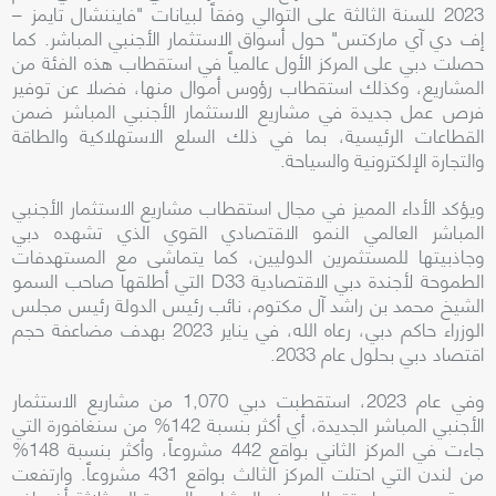
2023 للسنة الثالثة على التوالي وفقاً لبيانات "فايننشال تايمز –
إف دي آي ماركتس" حول أسواق الاستثمار الأجنبي المباشر. كما
حصلت دبي على المركز الأول عالمياً في استقطاب هذه الفئة من
المشاريع، وكذلك استقطاب رؤوس أموال منها، فضلا عن توفير
فرص عمل جديدة في مشاريع الاستثمار الأجنبي المباشر ضمن
القطاعات الرئيسية، بما في ذلك السلع الاستهلاكية والطاقة
والتجارة الإلكترونية والسياحة.
ويؤكد الأداء المميز في مجال استقطاب مشاريع الاستثمار الأجنبي
المباشر العالمي النمو الاقتصادي القوي الذي تشهده دبي
وجاذبيتها للمستثمرين الدوليين، كما يتماشى مع المستهدفات
الطموحة لأجندة دبي الاقتصادية D33 التي أطلقها صاحب السمو
الشيخ محمد بن راشد آل مكتوم، نائب رئيس الدولة رئيس مجلس
الوزراء حاكم دبي، رعاه الله، في يناير 2023 بهدف مضاعفة حجم
اقتصاد دبي بحلول عام 2033.
وفي عام 2023، استقطبت دبي 1,070 من مشاريع الاستثمار
الأجنبي المباشر الجديدة، أي أكثر بنسبة 142% من سنغافورة التي
جاءت في المركز الثاني بواقع 442 مشروعاً، وأكثر بنسبة 148%
من لندن التي احتلت المركز الثالث بواقع 431 مشروعاً. وارتفعت