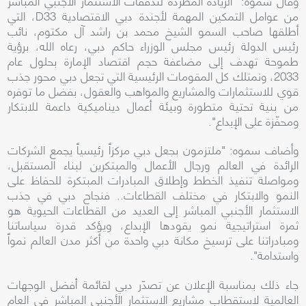
وقال سموه: "الزيادة المطردة لتدفقات الاستثمار الأجنبي المباشر
من عوامل التمكين المهمة لأجندة دبي الاقتصادية D33، التي
أطلقها صاحب السمو الشيخ محمد بن راشد آل مكتوم، نائب
رئيس الدولة رئيس مجلس الوزراء حاكم دبي، رعاه الله، برؤية
طموحة تهدف إلى مضاعفة حجم اقتصاد الإمارة بحلول عام
2033، ونمتلك كل المقومات الرئيسية التي تجعل دبي محور جذب
قوي للاستثمارات والمشاريع والمواهب والعقول، بفضل ما توفره
من بنية تحتية متطورة وبيئة أعمال ديناميكية داعمة للابتكار
ومحفّزة على الإبداع".
وأضاف سموه: "ملتزمون بجعل دبي مركزاً رئيسياً يجمع الشركات
الرائدة في العالم ورجال الأعمال والمبتكرين لبناء المستقبل،
ومواصلة تنفيذ الخطط وإطلاق المبادرات المبتكرة للحفاظ على
النمو والابتكار في مختلف القطاعات.. فنجاح دبي في جذب
الاستثمار الأجنبي المباشر إلى العديد من القطاعات الحيوية هو
ثمرة استراتيجية نمو يقودها الإبداع، ويؤكد قدرة سياساتنا
ومبادراتنا على ترسيخ مكانة دبي واحدة من أكثر مدن العالم نمواً
واستدامة".
جاء ذلك بمناسبة الإعلان عن تصدّر دبي لقائمة أفضل الوجهات
العالمية لاستقطاب مشاريع الاستثمار الأجنبي المباشر في العام