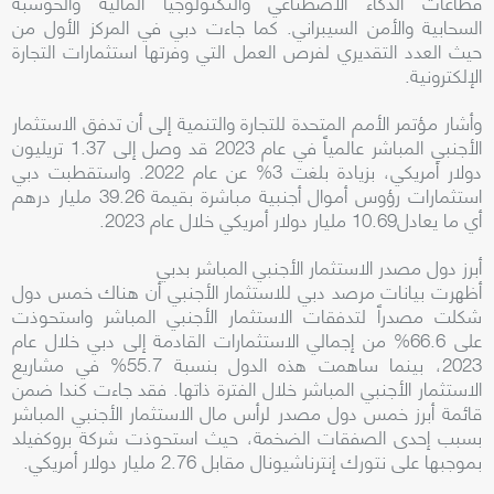
قطاعات الذكاء الاصطناعي والتكنولوجيا المالية والحوسبة
السحابية والأمن السيبراني. كما جاءت دبي في المركز الأول من
حيث العدد التقديري لفرص العمل التي وفرتها استثمارات التجارة
الإلكترونية.
وأشار مؤتمر الأمم المتحدة للتجارة والتنمية إلى أن تدفق الاستثمار
الأجنبي المباشر عالمياً في عام 2023 قد وصل إلى 1.37 تريليون
دولار أمريكي، بزيادة بلغت 3% عن عام 2022. واستقطبت دبي
استثمارات رؤوس أموال أجنبية مباشرة بقيمة 39.26 مليار درهم
أي ما يعادل10.69 مليار دولار أمريكي خلال عام 2023.
أبرز دول مصدر الاستثمار الأجنبي المباشر بدبي
أظهرت بيانات مرصد دبي للاستثمار الأجنبي أن هناك خمس دول
شكلت مصدراً لتدفقات الاستثمار الأجنبي المباشر واستحوذت
على 66.6% من إجمالي الاستثمارات القادمة إلى دبي خلال عام
2023، بينما ساهمت هذه الدول بنسبة 55.7% في مشاريع
الاستثمار الأجنبي المباشر خلال الفترة ذاتها. فقد جاءت كندا ضمن
قائمة أبرز خمس دول مصدر لرأس مال الاستثمار الأجنبي المباشر
بسبب إحدى الصفقات الضخمة، حيث استحوذت شركة بروكفيلد
بموجبها على نتورك إنترناشيونال مقابل 2.76 مليار دولار أمريكي.