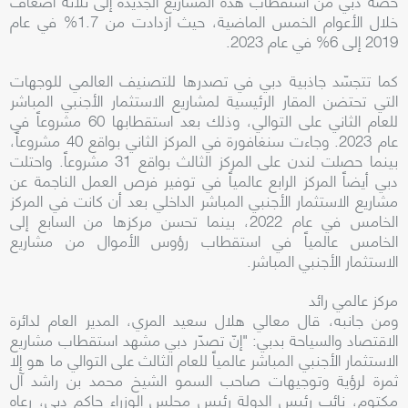
حصة دبي من استقطاب هذه المشاريع الجديدة إلى ثلاثة أضعاف
خلال الأعوام الخمس الماضية، حيث ازدادت من 1.7% في عام
2019 إلى 6% في عام 2023.
كما تتجسّد جاذبية دبي في تصدرها للتصنيف العالمي للوجهات
التي تحتضن المقار الرئيسية لمشاريع الاستثمار الأجنبي المباشر
للعام الثاني على التوالي، وذلك بعد استقطابها 60 مشروعاً في
عام 2023. وجاءت سنغافورة في المركز الثاني بواقع 40 مشروعاً،
بينما حصلت لندن على المركز الثالث بواقع 31 مشروعاً. واحتلت
دبي أيضاً المركز الرابع عالمياً في توفير فرص العمل الناجمة عن
مشاريع الاستثمار الأجنبي المباشر الداخلي بعد أن كانت في المركز
الخامس في عام 2022، بينما تحسن مركزها من السابع إلى
الخامس عالمياً في استقطاب رؤوس الأموال من مشاريع
الاستثمار الأجنبي المباشر.
مركز عالمي رائد
ومن جانبه، قال معالي هلال سعيد المري، المدير العام لدائرة
الاقتصاد والسياحة بدبي: "إنّ تصدّر دبي مشهد استقطاب مشاريع
الاستثمار الأجنبي المباشر عالمياً للعام الثالث على التوالي ما هو إلا
ثمرة لرؤية وتوجيهات صاحب السمو الشيخ محمد بن راشد آل
مكتوم، نائب رئيس الدولة رئيس مجلس الوزراء حاكم دبي، رعاه