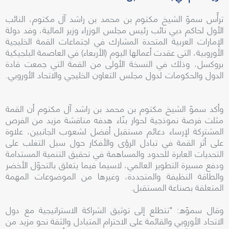
ترأّس سموّ الشيخ مكتوم بن محمد بن راشد آل مكتوم، النائب
الأول لحاكم دبي نائب رئيس مجلس الوزراء وزير المالية، وفد دولة
الإمارات العربية المتحدة المشارك في اجتماعات القمة الخليجية
الأوروبية، التي عقدت أعمالها اليوم (الأربعاء) في العاصمة البلجيكية
بروكسل، وذلك في النسخة الأولى من القمة التي جمعت قادة
الدول والحكومات لدول مجلس التعاون الخليجي والاتحاد الأوروبي.
وأكد سموّ الشيخ مكتوم بن محمد بن راشد آل مكتوم أن القمة
مثلت فرصة نموذجية لحوار بنّاء هدفه مناقشة مزيد من الفرص
المشتركة لإرساء دعائم مستقبل أفضل لشعوب الجانبين، علاوة
على أثر القمة في تبادل الرؤى والأفكار حول سبل التغلب على
التحديات العابرة للحدود والمساهمة في تحقيق التنمية المستدامة
ودفع مسيرة التطوير العالمي، لاسيما فيما يتعلق بالتحوّل الأخضر
والطاقة النظيفة والمتجددة، وغيرها من الموضوعات المهمة
المتعلقة بصناعة المستقبل.
وقال سموّه: "نتطلع إلى توثيق الشراكة الاستراتيجية مع دول
الاتحاد الأوروبي والقائمة على الاحترام المتبادل والثقة نحو مزيد من