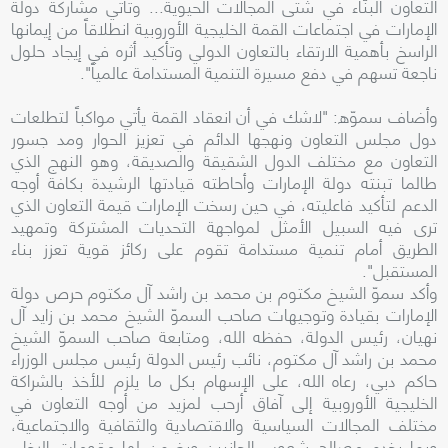
التعاون البنّاء في شتى المجالات الحيوية... وتأتي مشاركة دولة
الإمارات في اجتماعات القمة الخليجية الأوروبية انطلاقاً من إيمانها
الراسخ بأهمية الارتقاء بالتعاون الدولي وتأكيد أثره في إيجاد حلول
ناجعة تسهم في دفع مسيرة التنمية المستدامة عالمياً".
وأضاف سموّه: "لاشك في أن انعقاد القمة يأتي مواكباً لتطلعات
دول مجلس التعاون ونهجها الدائم في تعزيز الحوار ومد جسور
التعاون مع مختلف الدول الشقيقة والصديقة، وهو النهج الذي
طالما تبنته دولة الإمارات وأحاطته قيادتها الرشيدة بكافة أوجه
الدعم لتأكيد فاعليته، في حين رسخت الإمارات قيمة التعاون الذي
ترى فيه السبيل الأمثل لمواجهة التحديات المشتركة وتمهيد
الطريق أمام تنمية مستدامة تقوم على ركائز قوية تعزز بناء
المستقبل".
وأكد سموّ الشيخ مكتوم بن محمد بن راشد آل مكتوم حرص دولة
الإمارات بقيادة وتوجيهات صاحب السموّ الشيخ محمد بن زايد آل
نهيان، رئيس الدولة، حفظه الله، ومتابعة صاحب السموّ الشيخ
محمد بن راشد آل مكتوم، نائب رئيس الدولة رئيس مجلس الوزراء
حاكم دبي، رعاه الله، على الإسهام بكل ما يلزم للأخذ بالشراكة
الخليجية الأوروبية إلى آفاق أرحب لمزيد من أوجه التعاون في
مختلف المجالات السياسية والاقتصادية والثقافية والاجتماعية،
وبما يخدم مصالح شعوب الجانبين ويضمن لها مقومات الرخاء،