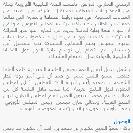
الرسمي الإماراتي المرافق، ناقشت القمة الخليجية الأوروبية جملة
من الموضوعات المتعلقة بمستقبل الشراكة في العديد من
المجالات التنموية، في ضوء روابط الصداقة والتعاون التي طالما
جمعت بين الجانبين، حيث أكدت رئاسة المجلس الأوروبي أملها في
أن تكون القمة بداية لمرحلة جديدة من التعاون نحو تعزيز الشراكة
الاستراتيجية الخليجية الأوروبية من خلال بحث خطوات عملية ذات
مردود ملموس يدعم المساعي المشتركة نحو مستقبل آمن
ومستدام، مع التطلع إلى توسيع دائرة الحوار حول القضايا
الإقليمية والدولية محل الاهتمام المشترك.
وشمل جدول أعمال القمة وضمن الجلسة الافتتاحية كلمة ألقاها
صاحب السمو الشيخ تميم بن حمد آل ثاني أمير دولة قطر
الشقيقة ، بصفته رئيس الدورة الـ44 للمجلس الأعلى لمجلس
التعاون لدول الخليج العربية، كما تحدث خلال الجلسة كلٌ من
معالي جاسم محمد البديوي الأمين العام لمجلس التعاون لدول
الخليج العربية، ومعالي شارل ميشيل، رئيس المجلس الأوروبي،
ومعالي أورسولا فون دير لاين، رئيسة المفوضية الأوروبية.
الوصول
وكان سموّ الشيخ مكتوم بن محمد بن راشد آل مكتوم قد وصل