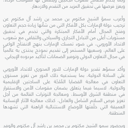
ويعزز فرصها في تحقيق المزيد من التقدم والازدهار.
وأعرب سموّ الشيخ مكتوم بن محمد بن راشد آل مكتوم عن
ترحيب دولة الإمارات بكل الأفكار التي من شأنها زيادة حجم التعاون
وفتح المجال أمام الأفكار المبتكرة والتي تخدم في تحقيق
مستويات أعلى من التبادل التجاري والسياحي والثقافي مع شعوب
الاتحاد الأوروبي، في ضوء تمسك الإمارات بنهج الانفتاح الواعي
على العالم، وسعيها المستمر إلى تقديم نموذج يحتذى به عالمياً
في مجال التعاون الدولي وتوفير الضمانات لتأكيد مردوده الإيجابي.
وأكد سموّه تقدير دولة الإمارات للدور المحوري للاتحاد الأوروبي
على الساحة الدولية، بما يستدعيه ذلك الدور من تعزيز مستوى
التعاون في معالجة القضايا المُلحّة على الساحتين الإقليمية
والدولية، لاسيما فيما يتعلق بضمان مقومات الأمن والاستقرار
في منطقة الشرق الأوسط، ومعالجة التوترات القائمة من أجل
تعزيز فرص السلام الشامل والعادل، كذلك معالجة الآثار الإنسانية
العميقة التي خلّفتها الأوضاع الاستثنائية الراهنة التي تشهدها
المنطقة.
وبحضور سمو الشيخ مكتوم بن محمد بن راشد آل مكتوم والوفد