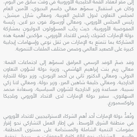
إلى مقر انعقاد القمة الخليجية الأوروبية في وقت سابق من اليوم،
وكان في استقبال سموّه معالي جاسم البديوي، الأمين العام
لمجلس التعاون لدول الخليج العربية، ومعالي شارل ميشيل،
رئيس المجلس الأوروبي، ومعالي أورسولا فون دير لاين، رئيسة
المفوضية الأوروبية، حيث رحّب المسؤولون الدوليون بمشاركة
دولة الإمارات كشريك رئيس للاتحاد الأوروبي، مؤكدين أهمية هذه
المشاركة بما تتمتع به الإمارات من ثقل نوعي وإسهامات إيجابية
كبيرة على الصعيد العالمي وضمن مختلف الملفات التنموية.
وقد ضمّ الوفد الرسمي المرافق لسموّه إلى اجتماعات القمة:
معالي ريم بنت إبراهيم الهاشمي، وزيرة دولة لشؤون التعاون
الدولي، ومعالي الدكتور ثاني بن أحمد الزيودي، وزير دولة للتجارة
الخارجية، ومعالي خليفة شاهين المرر، وزير دولة، ومعالي لانا زكي
نسيبة، مساعدة وزير الخارجية للشؤون السياسية، وسعادة محمد
السهلاوي، سفير دولة الإمارات لدى الاتحاد الأوروبي وبلجيكا
ولوكسمبورغ.
وتُعدُّ دولة الإمارات أحد أهم الشركاء الاستراتيجيين للاتحاد الأوروبي
في منطقة الشرق الأوسط، في إطار العمل التشاركي نحو إقرار
مقومات التنمية الشاملة والمستدامة على مستوى المنطقة،
والسعي المشترك نحو إزالة كافة المعوقات في سبيل تحقيق