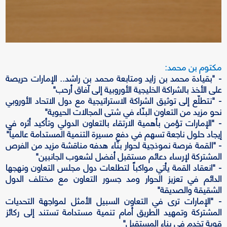
مكتوم بن محمد:
- "بقيادة محمد بن زايد ومتابعة محمد بن راشد.. الإمارات حريصة
على الأخذ بالشراكة الخليجية الأوروبية إلى آفاق أرحب"
- "نتطلّع إلى توثيق الشراكة الاستراتيجية مع دول الاتحاد الأوروبي
نحو مزيد من التعاون البنّاء في شتى المجالات الحيوية"
- "الإمارات تؤمن بأهمية الارتقاء بالتعاون الدولي وتأكيد أثره في
إيجاد حلول ناجعة تسهم في دفع مسيرة التنمية المستدامة عالمياً"
- "القمة فرصة نموذجية لحوار بنّاء هدفه مناقشة مزيد من الفرص
المشتركة لإرساء دعائم مستقبل أفضل لشعوب الجانبين"
- "انعقاد القمة يأتي مواكباً لتطلعات دول مجلس التعاون ونهجها
الدائم في تعزيز الحوار ومد جسور التعاون مع مختلف الدول
الشقيقة والصديقة"
- "الإمارات ترى في التعاون السبيل الأمثل لمواجهة التحديات
المشتركة وتمهيد الطريق أمام تنمية مستدامة تستند إلى ركائز
قوية تخدم في بناء المستقبل"