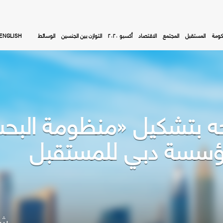
كومة
المستقبل
المجتمع
الاقتصاد
أكسبو ٢٠٢٠
التوازن بين الجنسين
الوسائط
ENGLISH
 بتشكيل «منظومة البحث و
ؤسسة دبي للمستقبل
شا