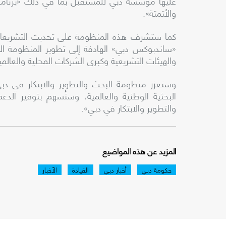
عليها مؤسسة دبي للمستقبل بما في ذلك «برنامج د
والأتمتة».
كما ستشرف هذه المنظومة على تحديث التشريعات ا
«ساندبوكس دبي» الهادفة إلى تطوير المنظومة الت
والهيئات التشريعية وكبرى الشركات المحلية والعال
وستعزز منظومة البحث والتطوير والابتكار في دبي
البحثية الوطنية والعالمية، وستُسهم بتوفير الدع
والتطوير والابتكار في دبي».
المزيد عن هذه المواضيع
حكومة دبي
أخبار دبي
القيادة
الأخبار