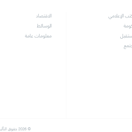
كتب الإعلامي
الاقتصاد
كومة
الوسائط
ستقبل
معلومات عامة
جتمع
© 2026 حقوق التأليف والنشر حول المكتب الإعلامي لحكومة دبي. كل الحقوق محفوظة.