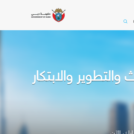
التطوير والابتكار
رك الآن