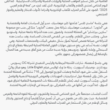
العالمية من خلال تسخير المواهب المحلية والروايات الأصيلة والشراكات الاستراتيجية. كما ألقى
اليوم الختامي لمنتدى الأفلام والألعاب الإلكترونية، الذي عُقد كجزء من "قمة الإعلام العربي
2025"، الضوء على التأثير المتزايد للألعاب الإلكترونية والدراما كأدوات للابتكار والتعليم والحوار
المجتمعي.
ففي جلسة "ماستر كلاس" قدّمتها كلير موهاسيك، مدير أول السياسات العامة والاقتصادية
في "أمازون"، استعرضت موهاسيك شراكة عمل جمعت "أمازون" جنبًا إلى جنب مع مجموعة
"سكرين بيركشاير" في المملكة المتحدة. وانضوى تحت هذه الشراكة جامعة محلية، واستوديو
محلي، ومكتب محلي للأفلام، والعديد من مُقدمي الخدمات المساعدة. وقد ساعدت هذه
الشراكة في صياغة قصص أصلية تُصوّر بشكل حقيقي البيئات والمجتمعات المحلية، وفي
الوقت نفسه تُساعد في رفع مستوى مهارات القوى العاملة المحلية المرتبطة بقطاع الإنتاج
السينمائي وإعادة تأهيلها، وتزويدهم برؤية جديدة مكّنت من فتح آفاق جديدة في هذا المجال،
بالإضافة إلى إيصال قصصهم إلى جمهور عالمي.
وفي جلسةٍ مُنفصلة، شاركت المُنتجة البريطانية والرئيس التنفيذي لشركة CIC ريسورس
برودكشنز، دومينيك آنسوورث، رحلة ما وراء كواليس فيلم Little English، وهو فيلمٌ روائيٌ
مُستقلٌ تغلب على قيود الجائحة وعقبات التوزيع للوصول إلى 716 شاشةً في المملكة المتحدة
من خلال رؤى مُفصلة حول استراتيجيات المهرجانات والعروض الترويجية الشعبية والتواصل
الدولي، وبيّنت آنسوورث كيف يُمكن للأفلام المُستقلة ذات الخصوصية الثقافية اختراق قيود
السوق، كما أعربت عن آمالها في جلب الفيلم إلى دور السينما في الإمارات العربية المتحدة.
أكدت الجلسات مجتمعةً على الدور المتنامي للسينما والتلفزيون كوسيلة للقوة الناعمة والفرص
الاقتصادية، حيث يعزز ذلك من طموح دبي في أن تُصبح مركزاً إقليمياً لإنتاج المحتوى وابتكار
وسائل الإعلام من خلال الاستثمار في القدرات المحلية والتعاون الدولي.