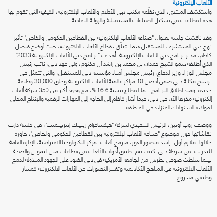
الألعاب الإلكترونية
واستكشف المنتدى، الذي نظّمه مكتب دبي للأفلام والألعاب الإلكترونية، الكيفية التي تقوم بها
هذه القطاعات في تشكيل الصناعات المستقبلية والرواية الثقافية.
وقد ناقشت جلسة بعنوان "صناعة الألعاب الإلكترونية بين القطاعين الحكومي والخاص" تأثير
نهج دبي المستشرف للمستقبل فيما يتعلّق بقطاع الألعاب الالكترونية، حيث أوضح فيصل
كاظم، مدير برنامج دبي للألعاب الإلكترونية، أهداف "برنامج دبي للألعاب الإلكترونية 2033"
الذي أطلقه سمو الشيخ حمدان بن محمد بن راشد آل مكتوم، ولي عهد دبي، نائب رئيس
مجلس الوزراء وزير الدفاع، رئيس مجلس أمناء مؤسسة دبي للمستقبل، والتي تتمثل في
ترسيخ مكانة دبي ضمن أفضل 10 مراكز عالمية للألعاب الالكترونية وخلق 30,000 وظيفة
جديدة. ومنذ إطلاق البرنامج، نما القطاع بنسبة 16.6%، مع وجود أكثر من 350 شركة ألعاب
إلكترونية مقرها الآن في دبي، فيما أشار كاظم إلى الحاجة إلى المهارات الرقمية والإنتاج المحلي
لمواكبة الاستهلاك المتزايد في المنطقة.
ووصف روب أوتين، الرئيس التنفيذي لشركة "هيكساغرام ريثينك إنترتينمنت"، في جلسة دارت
نقاشاتها حول موضوع "صناعة الألعاب الإلكترونية بين القطاعين الحكومي والخاص"، حاوره
خلالها، ملازم أول، راشد منصور العور، مبرمج ألعاب بمركز التكنولوجيا الافتراضية، الإدارة العامة
للتدريب، في شرطة دبي، كيف يتم تطبيق أدوات الألعاب في قطاعات مثل التمويل والصحة،
بينما سلطت صوفي بطرس من الجامعة الأمريكية في دبي الضوء على الجهود المبذولة لدمج
الألعاب الالكترونية في المناهج الأكاديمية وتغيير التصورات عن الألعاب الالكترونية كمسار
وظيفي مشروع.