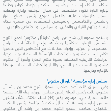
متكامل لحكام إمارة دبي وأسرة آل مكتوم، وإعداد كوادر وطنية
لإدارة الدارة تكون متخصصة في مجال الأرشفة وإدارة وتنظيم
السجل والإشراف عليه، والعمل كمرجع رئيس لصناع القرار
والباحثين والأكاديميين والمهتمين للاستفادة من مسيرة حكام
الإمارة وإرثهم القيادي والفكري، والسياسي، والاجتماعي والإداري.
واستمع سموه إلى شرح عن برامج "دارة آل مكتوم" لجمع التاريخ
الشفاهي للإمارة وحكامها وتوثيقه، وإنتاج الوثائقيات والبرامج
المسموعة أو المرئية، وإجراء المقابلات مع الأشخاص الذين عاصروا
حكام الإمارة وشيوخها، والأحداث الرئيسية المرتبطة بهم، وإجراء
الدراسات التاريخية المتعلقة بسيرة حكام الإمارة وأسرة آل مكتوم
وشيوخها الممتدة عبر التاريخ، والآثار والأحداث التاريخية المرتبطة
بالإمارة وتاريخها.
مجلس إدارة مؤسسة "دارة آل مكتوم"
وفي السياق ذاته، أصدر صاحب السموّ الشيخ محمد بن راشد آل
مكتوم، نائب رئيس الدولة رئيس مجلس الوزراء، رعاه الله، بصفته
حاكماً لإمارة دبي، مرسوم رقم (44) لسنة 2025 بشأن تشكيل
مجلس إدارة مؤسسة "دارة آل مكتوم" برئاسة رئيس المكتب
التنفيذي لصاحب السمو الشيخ محمد بن راشد آل مكتوم،