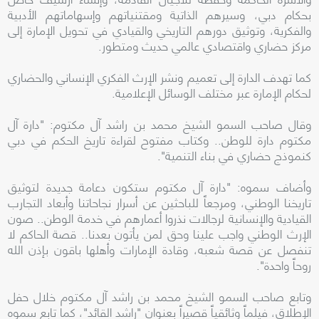
بحكام دبي، وسيرهم الذاتية ومقتنياتهم وإسهاماتهم الأدبية
والفكرية، وتوثيق دورهم التاريخي والقيادي في تحويل الإمارة إلى
مركز حضاري واقتصادي عالمي حديث ومتطور.
كما تهدف الدارة إلى تعميم ونشر الإرث الفكري الإنساني والحضاري
لحكام الإمارة عبر مختلف الوسائل الإعلامية.
وقال صاحب السمو الشيخ محمد بن راشد آل مكتوم: "دارة آل
مكتوم دارة للوطن.. وكتاب مفتوح لقراءة تاريخ الحكم في دبي
كنموذج حضاري في بناء التنمية".
وأضاف سموه: "دارة آل مكتوم ستكون دعامة جديدة لتوثيق
تاريخنا الوطني، ومرجعاً للباحثين عن أسرار نجاحاتنا وأبعاد التجارب
القيادية والإنسانية لرجالات نذروا أعمارهم في خدمة الوطن.. صون
الإرث الوطني واجب علينا وحق لمن يأتون بعدنا.. قصة الحاكم لا
تنفصل عن قصة شعبه، وقادة الإمارات وأهلها باقون بإذن الله
روحاً واحدة".
وتابع صاحب السمو الشيخ محمد بن راشد آل مكتوم خلال حفل
الإطلاق، فيلماً وثائقياً قصيراً بعنوان "راشد القائد"، كما تابع سموه