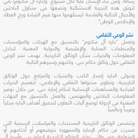
رسالة، ومن بناء الإنسان غاية لكل مشروع، و(دارة آل مكتوم) تأتي
لتوثق هذه التجربة الاستثنائية وتضعها في متناول الباحثين
والأجيال الحالية والقادمة ليستلهموا منها قيم القيادة ورح العطاء
والإخلاص للوطن".
نشر الوعي الثقافي
وتعمل "دارة آل مكتوم" بالتنسيق مع الهيئات والمؤسسات
والمنظمات المحلية والإقليمية والدولية المعنية، لتبادل
المعلومات والخبرات بشأن الوثائق التاريخية، بهدف نشر الوعي
الثقافي حول وثائق حكام دبي، وكتبهم وسيرهم الذاتية.
وتتولى الدارة إصدار الكتب والنشرات والمراجع حول الوثائق
التاريخية، وتطوير محتواها الثقافي والإعلامي، لتعميم الخبرات
القيادية والمساهمات الإنسانية لحكام إمارة دبي، من خلال توفير
المعلومات للباحثين والمهتمين، والعمل بالتنسيق مع الجهات
المعنية في الدولة لوضع آليات التعاون لتحقيق أهداف الدارة محلياً
وعربياً وعالمياً.
وتتضمن الوثائق التاريخية المستندات والمراسلات الرسمية التي
صدرت عن حكام الإمارة والممهورة بتوقيعهم أو أختامهم أو
المتعلقة بهم، والتي توثق الوقائع التاريخية لإمارة دبي وأسرة آل