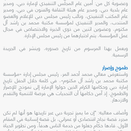
وعضوية كل من: أمين عام المجلس التنفيذي لإمارة دبي، ومدير
عام بلدية دبي، ومدير عام هيئة الثقافة والفنون في دبي، ومدير
عام المكتب التنفيذي، ونائب رئيس مجلس دبي للإعلام والعضو
المنتدب، والمدير التنفيذي لمؤسسة مكتبة محمد بن راشد آل
مكتوم، وعضوين اثنين من ذوي الخبرة والاختصاص في مجال
عمل المؤسسة، يتم اختيارهما من رئيس مجلس الإدارة.
ويعمل بهذا المرسوم من تاريخ صدوره، وينشر في الجريدة
الرسمية.
طموح وإصرار
واستعرض معالي محمد أحمد المر، رئيس مجلس إدارة «مؤسسة
مكتبة محمد بن راشد آل مكتوم»، في كلمة خلال الحفل تاريخ
إمارة دبي وحكامها الكرام الذين حولوا الإمارة إلى نموذج للإصرار
والطموح، إذ آمن حكامها أن التحديات هي فرصة للتنمية والتقدم
والازدهار.
وأضاف معاليه: "إن ما يميز تجربة دبي عبر تاريخها هو أنها لم تكن
مجرد قصة نجاح اقتصادي أو عمراني، بل قصة إنسانية في المقام
الأول، قادها حكام جعلوا من خدمة الناس هدفاً، ومن تطوير الحياة