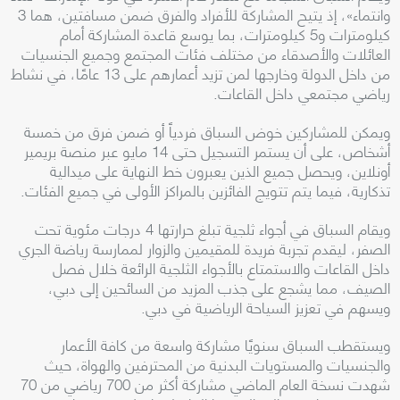
وانتماء»، إذ يتيح المشاركة للأفراد والفرق ضمن مسافتين، هما 3
كيلومترات و5 كيلومترات، بما يوسع قاعدة المشاركة أمام
العائلات والأصدقاء من مختلف فئات المجتمع وجميع الجنسيات
من داخل الدولة وخارجها لمن تزيد أعمارهم على 13 عامًا، في نشاط
رياضي مجتمعي داخل القاعات.
ويمكن للمشاركين خوض السباق فردياً أو ضمن فرق من خمسة
أشخاص، على أن يستمر التسجيل حتى 14 مايو عبر منصة بريمير
أونلاين، ويحصل جميع الذين يعبرون خط النهاية على ميدالية
تذكارية، فيما يتم تتويج الفائزين بالمراكز الأولى في جميع الفئات.
ويقام السباق في أجواء ثلجية تبلغ حرارتها 4 درجات مئوية تحت
الصفر، ليقدم تجربة فريدة للمقيمين والزوار لممارسة رياضة الجري
داخل القاعات والاستمتاع بالأجواء الثلجية الرائعة خلال فصل
الصيف، مما يشجع على جذب المزيد من السائحين إلى دبي،
ويسهم في تعزيز السياحة الرياضية في دبي.
ويستقطب السباق سنويًا مشاركة واسعة من كافة الأعمار
والجنسيات والمستويات البدنية من المحترفين والهواة، حيث
شهدت نسخة العام الماضي مشاركة أكثر من 700 رياضي من 70