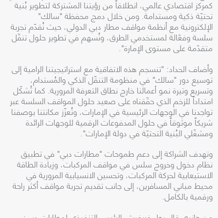
كمركز اقتصادي عالمي، انطلاقاً من رؤيتنا المشتركة لتطوير بُنية
تحتيّة ذكية ومستدامة. ومن خلال دمج محفظة "سالك"
الإلكترونية مع أنظمة مواقف مطار دبي الدولي، حيث نُقدّم تجربة
سلسة وفعّالة لمستخدمي الطرق، ونُسهم في تطوير حلول تنقّل
متقدّمة على مستوى الإمارة".
وأضاف الحداد: "تنسجم هذه الاتفاقية مع استراتيجيتنا الرامية إلى
توسيع دور "سالك" في منظومة التنقّل الذكي والمُستدام،
وتسريع وتيرة نمو أعمالنا خارج نطاق التعرفة المرورية. كما تُشكّل
امتداداً للزخم الذي حقّقناه على صعيد حلول المواقف السلسة عبر
تواجدنا في الوجهات الرئيسية في الإمارات، وتُعزّز مكانتنا بوصفنا
شريكاً موثوقاً في حلول المدفوعات الرقمية للوجهات الرائدة
ومشغّلي البُنية التحتيّة في دولة الإمارات".
وتهدف الشراكة إلى دعم طموحات "مطارات دبي" في تطبيق
نظام دخول وخروج سلس في مواقف المركبات، وزيادة الطاقة
الاستيعابية لحركة المركبات، وتحسين الانسيابية المرورية في
محيط مباني المسافرين، إلى جانب تقديم تجربة مواقف أكثر راحة
ورقمية بالكامل.
من جانبه، قال بول غريفيث، الرئيس التنفيذي لمطارات دبي: