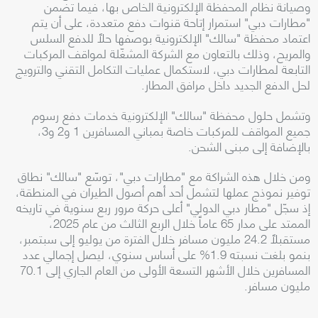
وصيانة نظام المحفظة الإلكترونية الخاص بها، فيما تضمن
"مطارات دبي" استمرار إتاحة قنوات دفع متعددة، على أن يتم
اعتماد محفظة "سالك" الإلكترونية بوصفها حلاً للدفع السلس
والمريح، وذلك بالتعاون مع الشركة المشغّلة لمواقف المركبات
التابعة لمطارات دبي، لاستكمال عمليات التكامل التقني والترويج
لحل الدفع الجديد داخل مرافق المطار.
وتشمل حلول محفظة "سالك" الإلكترونية خدمات دفع رسوم
جميع المواقف للمركبات خاصة بمباني المسافرين 1 و2 و3،
بالإضافة إلى مبنى الشحن.
ومن خلال هذه الشراكة مع "مطارات دبي"، توسّع "سالك" نطاق
توفير نموذج عملها لتشمل أحد أهم أصول الطيران في المنطقة،
إذ سجّل "مطار دبي الدولي" أعلى حركة مرور ربع سنوية في تاريخه
الممتد على مدار 65 عاماً خلال الربع الثالث من عام 2025،
مستقبلاً 24.2 مليون مسافر خلال الفترة من يوليو إلى سبتمبر،
بنمو بلغت نسبته 1.9% على أساس سنوي، ليصل إجمالي عدد
المسافرين خلال الأشهر التسعة الأولى من العام الجاري إلى 70.1
مليون مسافر.