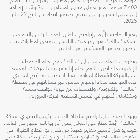
7,400 موقفاً، موزعة على مباني المسافرين 1 و2 و3، بالإضافة
إلى مبنى الشحن، والتي سيتم تطبيقها ابتداء من تاريخ 22 يناير
2026.
وقع الاتفاقية كلٌّ من إبراهيم سلطان الحداد، الرئيس التنفيذي
لشركة "سالك"، وبول غريفيث، الرئيس التنفيذي لمطارات دبي،
بحضور عدد من المسؤولين من الجانبين.
وبموجب الاتفاقية، ستتولى "سالك" دمج نظام المحفظة
الإلكترونية الخاص بها مع نظام إدارة مواقف المركبات المعتمد
لدى الشركة المُشغّلة لمواقف مطارات دبي، بما يُتيح لمرتادي
هذه المواقف سداد الرسوم مباشرةً عبر حساباتهم في محفظة
"سالك" الإلكترونية، والاستفادة من تجربة مواقف سلسة
ومتكاملة، تُسهم في تحسين انسيابية الحركة المرورية.
وبهذا الصدد، قال إبراهيم سلطان الحداد، الرئيس التنفيذي لشركة
"سالك": "يُعدّ مطار دبي الدولي إحدى أبرز بوابات العبور في العالم،
حيث يُواصل ترسيخ معايير جديدة من خلال دور قطاع الطيران في
دفع عجلة السياحة والتجارة والاستثمار. ونحن نفخر بدعم مكانة دبي