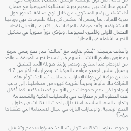
"تلتزم مطارات دبي بتقديم تجربة استثنائية لضيوفها مع ضمان
أداء تشغيلي رفيع المستوى، من خلال نهج ضيافة يتمحور حول
تجربة الأفراد، بما يضمن أن تعكس كل رحلة طموحات دبي وروحها
الاستشرافية. وتُعد مواقف المركبات في كثير من الأحيان نقطة
الاتصال الأولى والأخيرة لضيوفنا، وتؤدّي دوراً محورياً في تشكيل
التجربة الشاملة في المطار".
وأضاف غريفيث: "يُقدّم تعاوننا مع "سالك" خيار دفع رقمي سريع
وموثوق وواسع الانتشار، يُسهم في تبسيط تجربة المواقف، والحد
من الازدحام عند المخارج، ويدعم رؤيتنا طويلة الأمد لتحقيق
وصول سلس لجميع مواقف المركبات. ومع ارتباط أكثر من 4.7
ملايين مركبة في دولة الإمارات بحسابات "سالك"، توفّر هذه
الشراكة حلاً مألوفاً ومريحاً لشريحة كبيرة من متعاملينا، إلى جانب
إسهامها في دعم طموحات دبي الأوسع كمدينة ذكية. كما تُكمّل
هذه الخطوة التزام مطارات دبي بالعمليات الذكية والمُستدامة
وتجارب السفر السلسة، استناداً إلى أحدث الابتكارات في حلول
الدفع الرقمية، والإنجازات البارزة في مجال الاستدامة التي حقّقناها
مؤخراً".
وبموجب بنود الاتفاقية، تتولى "سالك" مسؤولية دمج وتشغيل