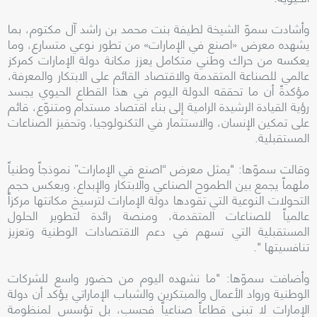
وأشادت سموّ الشيخة لطيفة بنت محمد بن راشد آل مكتوم، بما
يشهده معرض «اصنع في الإمارات» من تطور نوعي متسارع، وما
يعكسه من حراك وطني متكامل يعزز مكانة دولة الإمارات كمركز
عالمي للصناعة المتقدمة والاقتصاد القائم على الابتكار والمعرفة،
مؤكدةً أن ما تحققه الدولة اليوم في هذا القطاع الحيوي يجسد
رؤية القيادة الرشيدة الرامية إلى بناء اقتصاد مستدام ومتنوّع، قائم
على تمكين الإنسان، والاستثمار في التكنولوجيا، وتحفيز الصناعات
المستقبلية.
وقالت سموّها: "يمثل معرض “اصنع في الإمارات” نموذجاً وطنياً
ملهماً يجمع بين الطموح الصناعي والابتكار والإبداع، ويعكس حجم
التحولات النوعية التي تقودها دولة الإمارات لترسيخ مكانتها مركزاً
عالمياً للصناعات المتقدمة، ومنصة رائدة لتطوير الحلول
المستقبلية التي تسهم في دعم الاقتصادات الوطنية وتعزيز
تنافسيتها ".
وأضافت سموّها: "ما نشهده اليوم من حضور واسع للشركات
الوطنية ورواد الأعمال والمبتكرين والشباب الإماراتي يؤكد أن دولة
الإمارات لا تبني قطاعاً صناعياً فحسب، بل تؤسس لمنظومة