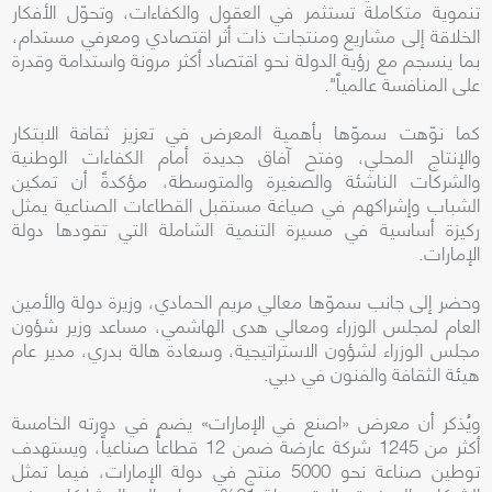
تنموية متكاملة تستثمر في العقول والكفاءات، وتحوّل الأفكار
الخلاقة إلى مشاريع ومنتجات ذات أثر اقتصادي ومعرفي مستدام،
بما ينسجم مع رؤية الدولة نحو اقتصاد أكثر مرونة واستدامة وقدرة
على المنافسة عالمياً".
كما نوّهت سموّها بأهمية المعرض في تعزيز ثقافة الابتكار
والإنتاج المحلي، وفتح آفاق جديدة أمام الكفاءات الوطنية
والشركات الناشئة والصغيرة والمتوسطة، مؤكدةً أن تمكين
الشباب وإشراكهم في صياغة مستقبل القطاعات الصناعية يمثل
ركيزة أساسية في مسيرة التنمية الشاملة التي تقودها دولة
الإمارات.
وحضر إلى جانب سموّها معالي مريم الحمادي، وزيرة دولة والأمين
العام لمجلس الوزراء ومعالي هدى الهاشمي، مساعد وزير شؤون
مجلس الوزراء لشؤون الاستراتيجية، وسعادة هالة بدري، مدير عام
هيئة الثقافة والفنون في دبي.
ويُذكر أن معرض «اصنع في الإمارات» يضم في دورته الخامسة
أكثر من 1245 شركة عارضة ضمن 12 قطاعاً صناعياً، ويستهدف
توطين صناعة نحو 5000 منتج في دولة الإمارات، فيما تمثل