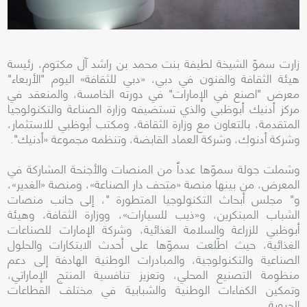
زارت سموّ الشيخة لطيفة بنت محمد بن راشد آل مكتوم، رئيسة
هيئة الثقافة والفنون في دبي، «دبي للثقافة» اليوم "الأربعاء"
معرض "اصنع في الإمارات" في دورته الخامسة، والمنعقد في
مركز أدنيك أبوظبي والذي تستضيفه وزارة الصناعة والتكنولوجيا
المتقدمة، بالتعاون مع وزارة الثقافة، ومكتب أبوظبي للاستثمار،
وشركة أدنوك، وشركة العماد القابضة، وتنظمه مجموعة «أدنيك".
وشملت جولة سموّها عدداً من المنصات والأجنحة المشاركة في
المعرض، من بينها منصة «متحف دار الصناعة»، ومنصة «الغدير»،
و" مجلس أبحاث التكنولوجيا المتطورة "، إلى جانب منصات
الشباب المبتكرين، و«ذيب للسيارات»، ووزارة الثقافة، وهيئة
أبوظبي للزراعة والسلامة الغذائية، وشركة الإمارات للصناعات
الغذائية، حيث اطّلعت سموّها على أحدث الابتكارات والحلول
الصناعية والتكنولوجية، والمبادرات الوطنية الهادفة إلى دعم
منظومة التصنيع المحلي، وتعزيز تنافسية المنتج الإماراتي،
وتمكين الكفاءات الوطنية والشبابية في مختلف القطاعات
الحيوية.