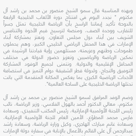
وبهذه المناسبة قال سمو الشيخ منصور بن محمد بن راشد آل
مكتوم " نجدد اليوم في افتتاح دورة الألعاب الخليجية الرابعة
بالدوحة تأكيد إيماننا الراسخ بأن الرياضة الخليجية تمثل جسراً
للتقارب ووحدة الصف، ومنصة لترسيخ قيم الأخوة والتنافس
الشريف بين أبناء دول مجلس التعاون. ونعتز بمشاركة أبناء
الإمارات في هذا المحفل الرياضي الخليجي الكبير، وهم يحملون
طموحات وطنهم وعزيمته، مستلهمين رؤية قيادتنا الرشيدة في
تمكين الرياضة والرياضيين وتعزيز حضور الدولة في مختلف
المحافل الإقليمية والدولية. ونتمنى لجميع الوفود المشاركة
التوفيق والنجاح، ولدولة قطر الشقيقة دوام التميز في استضافة
الأحداث الرياضية الكبرى بما يعكس المكانة المتقدمة التي باتت
تحتلها الرياضة الخليجية على الساحة العالمية".
وضم الوفد المرافق لسمو الشيخ منصور بن محمد بن راشد آل
مكتوم، معالي الدكتور أحمد بالهول الفلاسي، وزير الرياضة، نائب
رئيس اللجنة الأولمبية الإماراتية، رئيس المكتب التنفيذي، وسعادة
فارس محمد المطوّع، الأمين العام للجنة الأولمبية الإماراتية،
وسعادة غانم مبارك الهاجري، وكيل وزارة الرياضة، وسعادة راشد
عبدالرحمن آل علي القائم بالأعمال بالإنابة في سفارة دولة الإمارات