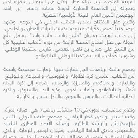
العربية المتحدة لدى دولة قطر. وكان في استقبال سموه لدى
وصوله إلى العاصمة القطرية الدوحة سعادة جاسم بن راشد
البوعينين الأمين العام للجنة الأولمبية القطرية.
وأُقيم حفل الافتتاح بميدان الشقب الداخلي في الدوحة، وشهد
عرضاً فنياً تضمن فقرات متنوعة عكست التراث القطري والخليجي،
إلى جانب أوبريت بعنوان "خليج واحد.. قلب واحد". وحمل علم
الدولة في حفل افتتاح النسخة الرابعة من دورة الألعاب الخليجية كلٌّ
من الشيخ علي جمال بن ناصر النعيمي، فارس منتخبنا الوطني،
وشوق الحمادي، لاعبة منتخبنا الوطني للتايكواندو.
وتضم قائمة الرياضات التي تشارك فيها الإمارات مجموعة واسعة
من الألعاب، تشمل: كرة الطاولة، والفروسية، والسباحة، والبولينغ،
والبليارد، والملاكمة، والمبارزة، والرماية، إضافة إلى كرة السلة
3×3، والتايكواندو، وألعاب القوى، وكرة اليد، والسنوكر، والكرة
الطائرة للصالات، والقوس والسهم، والبادل تنس، والكاراتيه.
وتقام منافسات الدورة في 10 منشآت رياضية، هي: صالة المرأة،
وقبة أسباير، ونادي قطر الرياضي، ومجمع خليفة الدولي للتنس
والإسكواش والريشة الطائرة، وصالة الاتحاد القطري للبليارد
والسنوكر، ونادي الغرافة الرياضي، وميدان لوسيل للرماية، ونادي
قطر للسباق والفروسية، وصالة الاتحاد القطري للبولينغ، وصالة