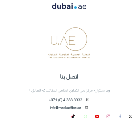
اتصل بنا
ون سنترال- مركز دبي التجاري العالمي المكاتب 2- الطابق 7
+971 (0) 4 383 3333
info@mediaoffice.ae