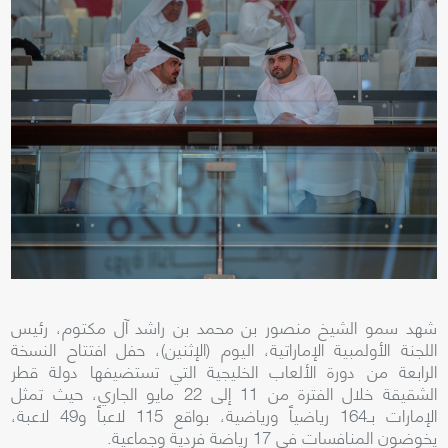
شهد سمو الشيخ منصور بن محمد بن راشد آل مكتوم، رئيس
اللجنة الأولمبية الإماراتية، اليوم (الإثنين)، حفل افتتاح النسخة
الرابعة من دورة الألعاب الخليجية التي تستضيفها دولة قطر
الشقيقة خلال الفترة من 11 إلى 22 مايو الجاري، حيث تمثل
الإمارات بـ164 رياضياً ورياضية، بواقع 115 لاعباً و49 لاعبة،
يخوضون المنافسات في 17 رياضة فردية وجماعية.