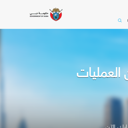
 العمليات
رك الآن