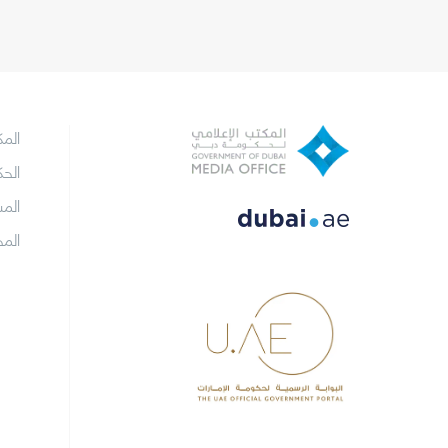
الم
الح
الم
الم