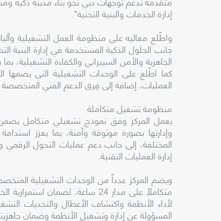
متقدمة تدعم توجهات دبي نحو بناء مدينة ذكية ومست
إدارة الخدمات والبنية التحتية".
واطّلع معاليه على منظومة العمل التشغيلية وآليات
جانب الحلول الذكية المستخدمة في إدارة البنية التح
الجاهزية والأمن السيبراني والكفاءة التشغيلية، بما
كما اطّلع على الوحدات التشغيلية التي يضمها ا
العمليات، إضافة إلى فِرق الدعم الفني المتخصصة ف
منظومة تشغيل متكاملة
يعمل المركز وفق نموذج تشغيلي متكامل يضمن تكام
وإدارتها بصورة موثوقة وآمنة، بما يعزز استدامة
المختلفة، إلى جانب دعم عمليات التحول الرقمي و
إدارة العمليات التقنية.
ويضم المركز عدداً من الوحدات التشغيلية المتخصصة
متكاملاً على مدار 24 ساعة، لضمان ا
لأداء الأنظمة واكتشاف الأعطال والتحديات التشغي
المسؤولة عن إدارة وتشغيل الأنظمة وضمان جاهزيته