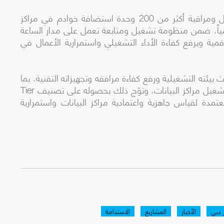
ويعتمد المركز على بنية تقنية متقدمة تتيح تشغيل ومراقبة أكثر من 200 وحدة استضافة خوادم في مراكز
ع أكثر من 500 طلب دعم يومياً، ضمن منظومة تشغيل ومتابعة تعمل على مدار الساعة
قمية ويرفع كفاءة الأداء التشغيلي واستمرارية الأعمال في
ئته التشغيلية ورفع كفاءة مرافقه وتجهيزاته التقنية، بما
يتماشى مع أفضل الممارسات العالمية في إدارة وتشغيل مراكز البيانات، وتوّج ذلك بحصوله على تصنيف Tier
المعتمدة لقياس جاهزية واعتمادية مراكز البيانات واستمرارية
ر دبي
الأخبار
المشاريع
الاستدامة