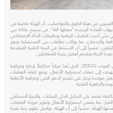
المديرين في هيئة الطرق والمواصلات، أن الهيئة ماضية في
جيهات القيادة الرشيدة "حفظها الله"، في ترسيخ مكانة دبي
ي تبنّي أحدث التقنيات الرقمية وتطبيقات الذكاء الاصطناعي
نظمة والخدمات، بما يواكب تطلّعات دبي المستقبلية ويعزز
لرقمي، مشيراً إلى أن الاستثمار في البنية التقنية المتقدمة
ودة الحياة وتقديم أفضل تجربة للمتعاملين.
جاء ذلك خلال تفقّد معاليه، مركز العمليات التقني الموحد (TOCC)، الذي يُعدّ مركزاً متكاملاً لإدارة ومراقبة
هدف إلى ضمان استمرارية الأعمال، ورفع كفاءة العمليات
يل موحدة ترتكز على تقديم الدعم الفني ومراقبة الأنظمة
ودة والجاهزية التقنية.
لة تعتمد على التحليل الذكي للبيانات، والتنبؤ الاستباقي
القرار، بما يضمن استمرارية الأعمال وتعزيز مرونة العمليات
ا الهيئة، مشيراً إلى أن الهيئة، تواصل تطوير بنية تقنية