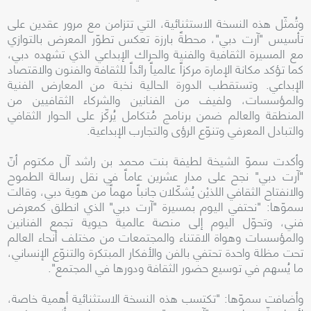
وتُمثّل هذه النسخة الاستثنائية، التي تتزامن مع مرور عقدين على
تأسيس "آرت دبي"، محطةً بارزة تعكس تطوّر المعرض بالتوازي
مع المسيرة الثقافية والفنية والحراك الإبداعي الذي تشهده دبي،
كما تؤكد مكانة الإمارة مركزاً عالمياً رائداً للثقافة والفنون والاقتصاد
الإبداعي. وتستقطب الدورة الحالية نخبة من المعارض الفنية
والمؤسسات، ولفيف من الفنانين والشركاء الثقافيين من
المنطقة والعالم ضمن برنامج مُتكامل يُركّز على الحوار الثقافي
والتبادل المعرفي وتنوّع الرؤى والتجارب الإبداعية.
وأكدت سموّ الشيخة لطيفة بنت محمد بن راشد آل مكتوم أنّ
"آرت دبي" نجح على مدار عشرين عاماً في نقل رسالة الطموح
والانفتاح الثقافي اللذيْن يُشكّلان جانباً مهماً من هوية دبي، وقالت
سموّها: "نحتفي اليوم بمسيرة "آرت دبي" الذي انطلق كمعرض
فني، وتحوّل اليوم إلى منصة عالمية حيوية تجمع الفنانين
والمؤسسات وهواة الاقتناء والمجتمعات من مختلف أنحاء العالم
تحت مظلة واحدة تحتفي بالفن والأفكار المبتكرة والتنوّع الإنساني،
ما يُسهم في توسيع حضور الثقافة ودورها في المجتمع".
وأضافت سموّها: "تكتسب هذه النسخة الاستثنائية أهمية خاصة،