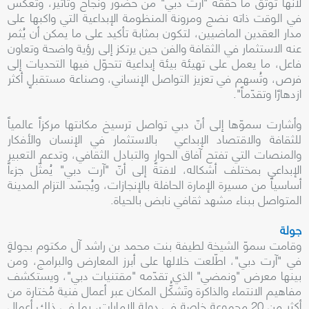
لأنها توثّق ما حققه "آرت دبي" من حضور ونجاح وتأثير، وتعكس
في الوقت ذاته نضج ومرونة المنظومة الإبداعية التي واكبها على
مدار العقدين الماضيين، لتكون بمثابة تأكيد على ما يمكن أن يُثمر
عنه الاستثمار في الثقافة والفن حين يرتكز إلى رؤية واضحة وتعاون
فاعل، ما يعمل على تهيئة بيئة إبداعية تتحوّل فيها التحديات إلى
فرص، وتُسهم في تعزيز التواصل الإنساني، وصناعة مستقبلٍ أكثر
ازدهارًا وتقدّماً".
وأشارت سموّها إلى أنّ دبي تواصل ترسيخ مكانتها مركزاً عالمياً
للثقافة والاقتصاد الإبداعي بالاستثمار في الإنسان والأفكار
والمنصات التي تفتح آفاق الحوار والتبادل الثقافي، وتدعم التعبير
الإبداعي بمختلف أشكاله، لافتةً إلى أنّ "آرت دبي" يُمثّل جزءاً
أساسياً من مسيرة الإمارة الحافلة بالإنجازات، ويُجسّد التزام المدينة
المتواصل ببناء مشهد ثقافي نابض بالحياة.
جولة
وقامت سموّ الشيخة لطيفة بنت محمد بن راشد آل مكتوم بجولةٍ
في "آرت دبي"، اطّلعت خلالها على أبرز المعارض والبرامج، ومن
بينها معرض "ونمضي" الذي تقدّمه "مقتنيات دبي"، ويستكشف
مفاهيم الانتماء والذاكرة وتَشكُّل المكان عبر أعمال فنية مُختارة من
أكثر من 20 مجموعة خاصة في دولة الإمارات، بما في ذلك أعمال