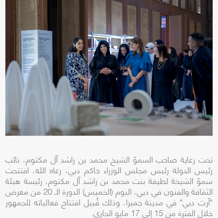
تحت رعاية صاحب السموّ الشيخ محمد بن راشد آل مكتوم، نائب
رئيس الدولة رئيس مجلس الوزراء حاكم دبي، رعاه الله، افتتحت
سموّ الشيخة لطيفة بنت محمد بن راشد آل مكتوم، رئيسة هيئة
الثقافة والفنون في دبي، اليوم (الخميس) الدورة الـ 20 من معرض
"آرت دبي" في مدينة جميرا، وذلك قُبيل افتتاح فعالياته للجمهور
خلال الفترة من 15 إلى 17 مايو الجاري.