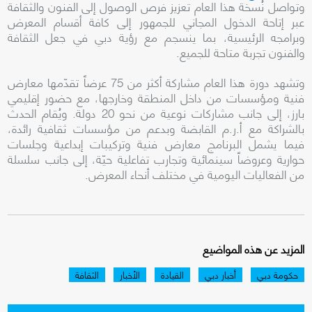
وتواصل نُسخة هذا العام تعزيز فرص الوصول إلى الفنون والثقافة
عبر إتاحة الدخول المجاني للجمهور إلى كافة أقسام المعرض
وبرامجه الرئيسية، بما ينسجم مع رؤية دبي في جعل الثقافة
والفنون تجربة متاحة للجميع.
وتشهد دورة هذا العام مشاركة أكثر من 75 عرضاً تقدّمها معارض
فنية ومؤسسات من داخل المنطقة وخارجها، مع حضور إقليمي
بارز، إلى جانب مشاركات نوعية من نحو 20 دولة. ويُقام الحدث
بالشراكة مع أ.ر.م القابضة وبدعم من مؤسسات ثقافية رائدة،
فيما يشمل البرنامج معارض فنية وتركيبات إبداعية وجلسات
حوارية وعروضاً سينمائية وتجارب تفاعلية حيّة، إلى جانب سلسلة
من الفعاليات اليومية في مختلف أنحاء المعرض.
المزيد عن هذه المواضيع
حكومة دبي
أخبار دبي
القيادة
الأخبار
الثقافة