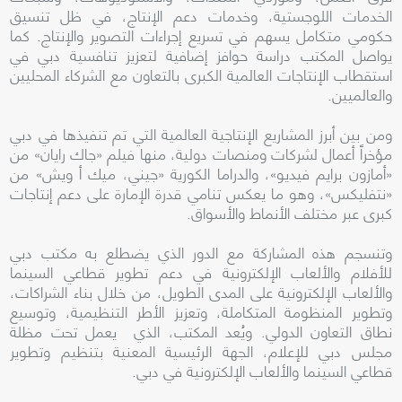
الخدمات اللوجستية، وخدمات دعم الإنتاج، في ظل تنسيق
حكومي متكامل يسهم في تسريع إجراءات التصوير والإنتاج. كما
يواصل المكتب دراسة حوافز إضافية لتعزيز تنافسية دبي في
استقطاب الإنتاجات العالمية الكبرى بالتعاون مع الشركاء المحليين
والعالميين.
ومن بين أبرز المشاريع الإنتاجية العالمية التي تم تنفيذها في دبي
مؤخراً أعمال لشركات ومنصات دولية، منها فيلم «جاك رايان» من
«أمازون برايم فيديو»، والدراما الكورية «جيني، ميك أ ويش» من
«نتفليكس»، وهو ما يعكس تنامي قدرة الإمارة على دعم إنتاجات
كبرى عبر مختلف الأنماط والأسواق.
وتنسجم هذه المشاركة مع الدور الذي يضطلع به مكتب دبي
للأفلام والألعاب الإلكترونية في دعم تطوير قطاعي السينما
والألعاب الإلكترونية على المدى الطويل، من خلال بناء الشراكات،
وتطوير المنظومة المتكاملة، وتعزيز الأطر التنظيمية، وتوسيع
نطاق التعاون الدولي. ويُعد المكتب، الذي يعمل تحت مظلة
مجلس دبي للإعلام، الجهة الرئيسية المعنية بتنظيم وتطوير
قطاعي السينما والألعاب الإلكترونية في دبي.