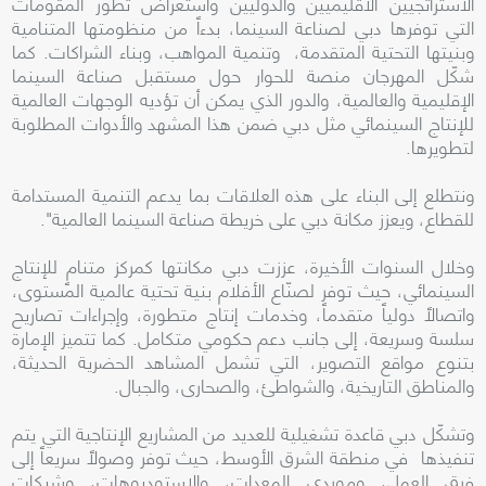
الاستراتجيين الاقليميين والدوليين واستعراض تطور المقومات
التي توفرها دبي لصناعة السينما، بدءاً من منظومتها المتنامية
وبنيتها التحتية المتقدمة، وتنمية المواهب، وبناء الشراكات. كما
شكّل المهرجان منصة للحوار حول مستقبل صناعة السينما
الإقليمية والعالمية، والدور الذي يمكن أن تؤديه الوجهات العالمية
للإنتاج السينمائي مثل دبي ضمن هذا المشهد والأدوات المطلوبة
لتطويرها.
ونتطلع إلى البناء على هذه العلاقات بما يدعم التنمية المستدامة
للقطاع، ويعزز مكانة دبي على خريطة صناعة السينما العالمية".
وخلال السنوات الأخيرة، عززت دبي مكانتها كمركز متنامٍ للإنتاج
السينمائي، حيث توفر لصنّاع الأفلام بنية تحتية عالمية المستوى،
واتصالاً دولياً متقدماً، وخدمات إنتاج متطورة، وإجراءات تصاريح
سلسة وسريعة، إلى جانب دعم حكومي متكامل. كما تتميز الإمارة
بتنوع مواقع التصوير، التي تشمل المشاهد الحضرية الحديثة،
والمناطق التاريخية، والشواطئ، والصحارى، والجبال.
وتشكّل دبي قاعدة تشغيلية للعديد من المشاريع الإنتاجية التي يتم
تنفيذها في منطقة الشرق الأوسط، حيث توفر وصولاً سريعاً إلى
فرق العمل، وموردي المعدات، والاستوديوهات، وشبكات