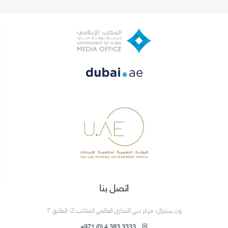
اتصل بنا
ون سنترال- مركز دبي التجاري العالمي المكاتب 2- الطابق 7
+971 (0) 4 383 3333