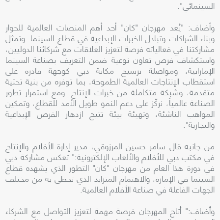
السينمائي".
وأضاف: "يُعد مهرجان "كان" أحد أهم المنصات العالمية للحوار
وبناء الشراكات وتبادل الخبرات الإبداعية في قطاع السينما. وتمثل
مشاركتنا في فعالياته فرصة لتعزيز العلاقات مع شركائنا الدوليين،
واستكشاف فرص تعاون نوعية ضمن التعريف بصناعة السينما
الإماراتية، ومواصلة ترسيخ مكانة دبي كوجهة قادرة على
استقطاب الإنتاجات العالمية الطموحة، بما توفره من بنية تحتية
متقدمة، وشبكة متكاملة من خبرات الإنتاج. ومع استمرار تطور
الصناعة عالمياً، نركّز على دعم النمو طويل الأمد للقطاع، وتمكين
المواهب الناشئة، وتهيئة بيئة تتيح ازدهار الفرص الإبداعية
والتجارية".
من جانبه قال سامر حسين المرزوقي، مدير إدارة الأفلام والإنتاج
في مكتب دبي للأفلام والألعاب الإلكترونية:" تعكس مشاركة دبي
في دورة هذا العام من مهرجان "كان" التطور الذي يشهده قطاع
السينما في الإمارة، والاهتمام المتزايد الذي تحظى به من مختلف
الجهات الفاعلة في صناعة الأفلام العالمية.
وأضاف:" أتاح المهرجان فرصة مهمة لتعزيز التواصل مع الشركاء