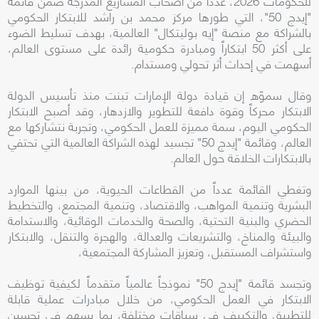
للحكومات 2026، عدداً من أصحاب المشاريع المدرجة ضمن قائمة
"إيدج 50"، التي طورها مركز محمد بن راشد للابتكار الحكومي
بالشراكة مع منصة "إيه بوليتكال" العالمية، بهدف تسليط الضوء
على أكثر 50 ابتكاراً ومبادرة حكومية رائدة على مستوى العالم،
أسهمت في إحداث أثر تحولي ومستدام.
وقال سموّه إن قيادة دولة الإمارات تبنت منذ تأسيس الدولة
الابتكار محركاً وقوة دافعة للتطوير والازدهار، وقد أصبح الابتكار
الحكومي اليوم، سمة مميزة للعمل الحكومي، وتجربة نتشاركها مع
العالم، وقائمة "إيدج 50" تجسيد لهذه الشراكة العالمية التي تحتفي
بالابتكارات الخلاقة حول العالم.
وتغطي القائمة عدداً من القطاعات الحيوية، من بينها الموارد
البشرية وتنمية المواهب، والاقتصاد، وتنمية المجتمع، والتخطيط
الحضري والبنية التحتية، والصحة والخدمات الوقائية، والاستدامة
والبيئة والمناخ، والتشريعات والعدالة، والهجرة والتنقل، والابتكار
واستشراف المستقبل، وتعزيز المشاركة المجتمعية،
وتجسد قائمة "إيدج 50" نموذجاً عالمياً متقدماً لكيفية توظيف
الابتكار في العمل الحكومي، من خلال مبادرات عملية قابلة
للتطبيق والتكييف في سياقات مختلفة، بما يسهم في تحسين