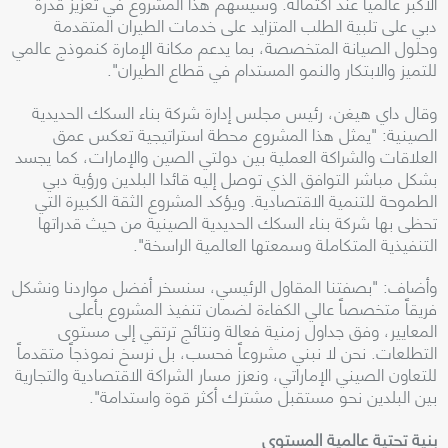
الأكبر عالمياً عند اكتماله. وسيسهم هذا المشروع في تعزيز قدرة
دبي على تلبية الطلب المتزايد على خدمات الطيران المتقدمة
وحلول الصيانة المتخصصة، بما يدعم مكانة الإمارة كنموذج عالمي
للتميز والابتكار والنمو المستدام في قطاع الطيران".
وقال داي هيغن، رئيس مجلس إدارة شركة بناء السكك الحديدية
الصينية: "يمثل هذا المشروع محطة استراتيجية تعكس عمق
العلاقات والشراكة العملية بين دولتي الصين والإمارات، كما يجسد
بشكل مباشر التوافق الذي توصل إليه قائدا البلدين ورؤية دبي
الطموحة للتنمية الاقتصادية. ويؤكد المشروع الثقة الكبيرة التي
تحظى بها شركة بناء السكك الحديدية الصينية من حيث قدراتها
التنفيذية المتكاملة وسمعتها العالمية الراسخة".
وأضاف: "بصفتنا المقاول الرئيسي، سنسخر أفضل مواردنا ونشكل
فريقاً متخصصاً عالي الكفاءة لضمان تنفيذ المشروع بأعلى
المعايير، وفق جداول زمنية فعالة ونتائج ترتقي إلى مستوى
التطلعات. نحن لا نبني مشروعاً فحسب، بل نرسخ نموذجاً متقدماً
للتعاون الصيني الإماراتي، ونعزز مسار الشراكة الاقتصادية والتجارية
بين البلدين نحو مستقبل مشترك أكثر قوة واستدامة".
بنية تحتية عالمية المستوى