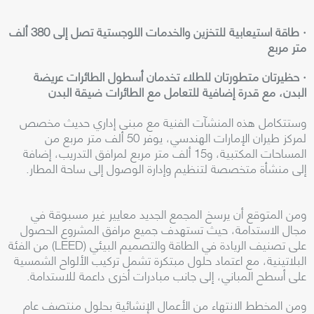
· طاقة استيعابية للتخزين والخدمات اللوجستية تصل إلى 380 ألف
متر مربع
· حظيرتان متطورتان للطلاء تخدمان أسطول الطائرات عريضة
البدن، مع قدرة إضافية للتعامل مع الطائرات ضيقة البدن
وستتكامل هذه المنشآت الفنية مع مبنى إداري حديث مخصص
لمركز طيران الإمارات الهندسي، يوفر 50 ألف متر مربع من
المساحات المكتبية، و15 ألف متر مربع لمرافق التدريب، إضافة
إلى منشأة متخصصة لتنظيم وإدارة الوصول إلى ساحة المطار.
ومن المتوقع أن يرسخ المجمع الجديد معايير غير مسبوقة في
مجال الاستدامة، حيث تستهدف جميع مرافق المشروع الحصول
على تصنيف الريادة في الطاقة والتصميم البيئي (LEED) من الفئة
البلاتينية، مع اعتماد حلول مبتكرة تشمل تركيب الألواح الشمسية
على أسطح المباني، إلى جانب مبادرات أخرى داعمة للاستدامة.
ومن المخطط الانتهاء من الأعمال الإنشائية بحلول منتصف عام