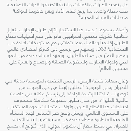
على توحيد الخبرات والكفاءات والبنية التحتية والقدرات التصنيعية
تحت مظلة واحدة، بما يرفع كفاءة الأداء ويعزز جاهزيتنا لمواكبة
متطلبات المرحلة المقبلة".
وأضاف سموه: "يجسد هذا الاستثمار التزام طيران الإمارات بتعزيز
مكانتها كشريك هندسي استراتيجي قادر على دعم احتياجات قطاع
الطيران إقليمياً وعالمياً، وبما يتماشى مع مستهدفات أجندة دبي
الاقتصادية D33، ويسهم في ترسيخ دبي كمركز اقتصادي عالمي
ومحور للتميّز في صناعة الطيران، ويمهّد لمرحلة جديدة من النمو
لدبي ولدولة الإمارات ولمنظومة الصيانة والإصلاح والعمرة على
مستوى العالم".
وقال سعادة خليفة الزفين، الرئيس التنفيذي لمؤسسة مدينة دبي
للطيران ودبي الجنوب: "تنطلق رؤيتنا في دبي الجنوب من
توجيهات قيادتنا الرشيدة الهادفة إلى ترسيخ مكانة دبي عاصمة
عالمية للطيران، من خلال تطوير منظومة متكاملة تستشرف
احتياجات هذا القطاع الحيوي وتواكب متطلبات نموه المستقبلي
على المستوى العالمي. ويمثل وضع حجر الأساس لهذه المنشأة
العالمية المتطورة محطة جديدة في مسيرة تعزيز البنية التحتية
للطيران في محيط مطار آل مكتوم الدولي، الذي يُتوقع أن يصبح