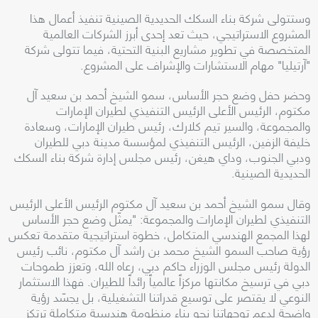
وستتولى شركة بناء السكك الحديدية الصينية تنفيذ أعمال هذا
المشروع الاستراتيجي، حيث تعد إحدى أبرز الشركات العالمية
المتخصصة في تطوير مشاريع البنية التحتية، فيما تتولى شركة
"آرتيليا" مهام الاستشارات والإشراف على المشروع.
وحضر حفل وضع حجر الأساس، سمو الشيخ أحمد بن سعيد آل
مكتوم، الرئيس الأعلى الرئيس التنفيذي لطيران الإمارات
والمجموعة، والسير تيم كلارك، رئيس طيران الإمارات، وسعادة
خليفة الزفين، الرئيس التنفيذي لمؤسسة مدينة دبي للطيران
ودبي الجنوب، وداي هيغن، رئيس مجلس إدارة شركة بناء السكك
الحديدية الصينية.
وقال سمو الشيخ أحمد بن سعيد آل مكتوم الرئيس الأعلى الرئيس
التنفيذي لطيران الإمارات والمجموعة: "يمثّل وضع حجر الأساس
لهذا المجمع الهندسي المتكامل، خطوة استراتيجية متقدمة تعكس
رؤية صاحب السمو الشيخ محمد بن راشد آل مكتوم، نائب رئيس
الدولة رئيس مجلس الوزراء حاكم دبي، رعاه الله، وتعزز طموحات
دبي في ترسيخ مكانتها مركزاً عالمياً رائداً للطيران. فهذا الاستثمار
النوعي لا يقتصر على توسيع قدراتنا التشغيلية، بل يجسّد رؤية
واضحة لدعم توجهاتنا نحو بناء منظومة هندسية متكاملة ترتكز