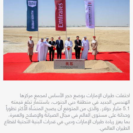
احتفلت طيران الإمارات بوضع حجر الأساس لمجمع مركزها
الهندسي الجديد في منطقة دبي الجنوب، باستثمار تبلغ قيمته
5.1 مليار دولار، والذي من المتوقع أن يصبح المنشأة الأكثر تطوراً
وحداثة على مستوى العالم في مجال الصيانة والإصلاح والعمرة،
بما يعزز ريادة طيران الإمارات ودبي في قدرات البنية التحتية لقطاع
الطيران العالمي.